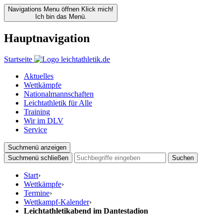
Navigations Menu öffnen
Klick mich!
Ich bin das Menü.
Hauptnavigation
Startseite
Aktuelles
Wettkämpfe
Nationalmannschaften
Leichtathletik für Alle
Training
Wir im DLV
Service
Suchmenü anzeigen
Suchmenü schließen
Suchen
Start
›
Wettkämpfe
›
Termine
›
Wettkampf-Kalender
›
Leichtathletikabend im Dantestadion