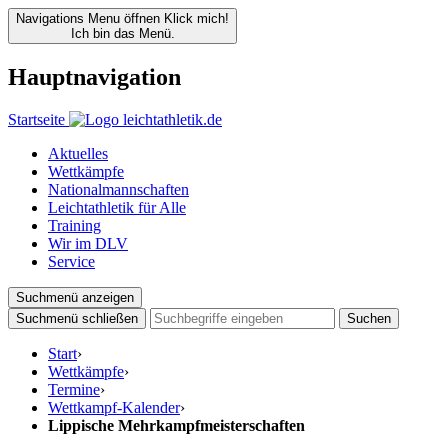
Navigations Menu öffnen
Klick mich!
Ich bin das Menü.
Hauptnavigation
Startseite
Aktuelles
Wettkämpfe
Nationalmannschaften
Leichtathletik für Alle
Training
Wir im DLV
Service
Suchmenü anzeigen
Suchmenü schließen
Suchen
Start
›
Wettkämpfe
›
Termine
›
Wettkampf-Kalender
›
Lippische Mehrkampfmeisterschaften