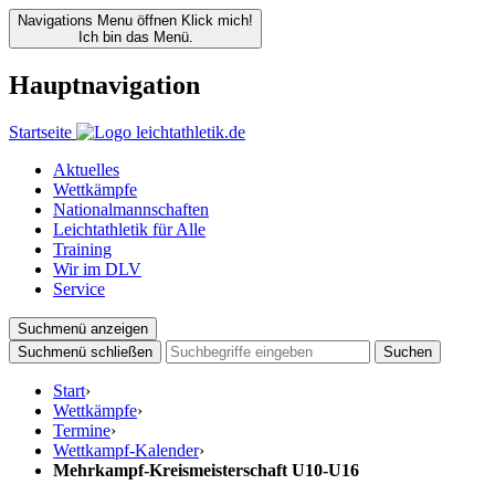
Navigations Menu öffnen
Klick mich!
Ich bin das Menü.
Hauptnavigation
Startseite
Aktuelles
Wettkämpfe
Nationalmannschaften
Leichtathletik für Alle
Training
Wir im DLV
Service
Suchmenü anzeigen
Suchmenü schließen
Suchen
Start
›
Wettkämpfe
›
Termine
›
Wettkampf-Kalender
›
Mehrkampf-Kreismeisterschaft U10-U16