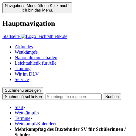
Navigations Menu öffnen
Klick mich!
Ich bin das Menü.
Hauptnavigation
Startseite
Aktuelles
Wettkämpfe
Nationalmannschaften
Leichtathletik für Alle
Training
Wir im DLV
Service
Suchmenü anzeigen
Suchmenü schließen
Suchen
Start
›
Wettkämpfe
›
Termine
›
Wettkampf-Kalender
›
Mehrkampftag des Buxtehuder SV für Schülerinnen /
Schüler