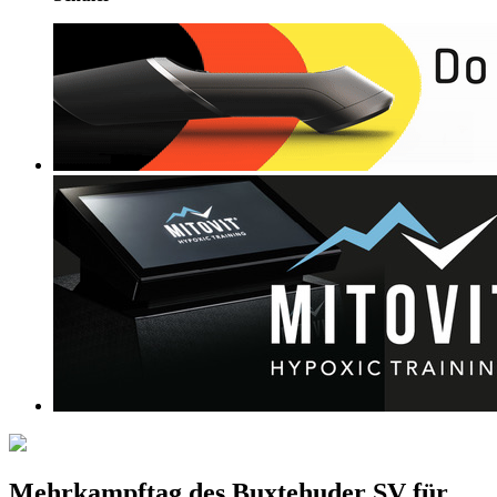
Mehrkampftag des Buxtehuder SV für