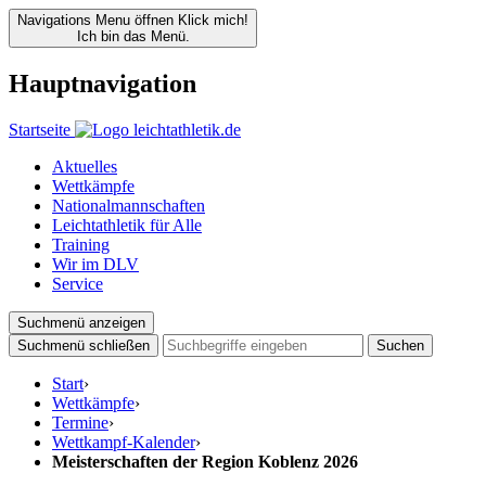
Navigations Menu öffnen
Klick mich!
Ich bin das Menü.
Hauptnavigation
Startseite
Aktuelles
Wettkämpfe
Nationalmannschaften
Leichtathletik für Alle
Training
Wir im DLV
Service
Suchmenü anzeigen
Suchmenü schließen
Suchen
Start
›
Wettkämpfe
›
Termine
›
Wettkampf-Kalender
›
Meisterschaften der Region Koblenz 2026