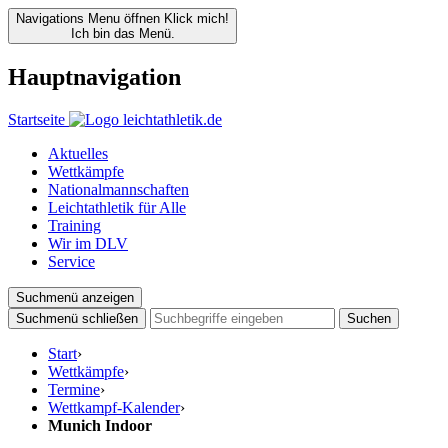
Navigations Menu öffnen
Klick mich!
Ich bin das Menü.
Hauptnavigation
Startseite
Aktuelles
Wettkämpfe
Nationalmannschaften
Leichtathletik für Alle
Training
Wir im DLV
Service
Suchmenü anzeigen
Suchmenü schließen
Suchen
Start
›
Wettkämpfe
›
Termine
›
Wettkampf-Kalender
›
Munich Indoor