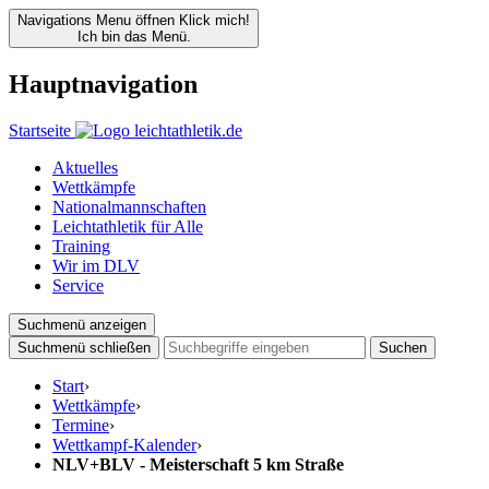
Navigations Menu öffnen
Klick mich!
Ich bin das Menü.
Hauptnavigation
Startseite
Aktuelles
Wettkämpfe
Nationalmannschaften
Leichtathletik für Alle
Training
Wir im DLV
Service
Suchmenü anzeigen
Suchmenü schließen
Suchen
Start
›
Wettkämpfe
›
Termine
›
Wettkampf-Kalender
›
NLV+BLV - Meisterschaft 5 km Straße