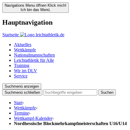
Navigations Menu öffnen
Klick mich!
Ich bin das Menü.
Hauptnavigation
Startseite
Aktuelles
Wettkämpfe
Nationalmannschaften
Leichtathletik für Alle
Training
Wir im DLV
Service
Suchmenü anzeigen
Suchmenü schließen
Suchen
Start
›
Wettkämpfe
›
Termine
›
Wettkampf-Kalender
›
Nordhessische Blockmehrkampfmeisterschaften U16/U14