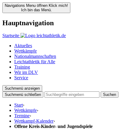
Navigations Menu öffnen
Klick mich!
Ich bin das Menü.
Hauptnavigation
Startseite
Aktuelles
Wettkämpfe
Nationalmannschaften
Leichtathletik für Alle
Training
Wir im DLV
Service
Suchmenü anzeigen
Suchmenü schließen
Suchen
Start
›
Wettkämpfe
›
Termine
›
Wettkampf-Kalender
›
Offene Kreis-Kinder- und Jugendspiele