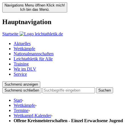
Navigations Menu öffnen
Klick mich!
Ich bin das Menü.
Hauptnavigation
Startseite
Aktuelles
Wettkämpfe
Nationalmannschaften
Leichtathletik für Alle
Training
Wir im DLV
Service
Suchmenü anzeigen
Suchmenü schließen
Suchen
Start
›
Wettkämpfe
›
Termine
›
Wettkampf-Kalender
›
Offene Kreismeisterschaften - Einzel Erwachsene Jugend