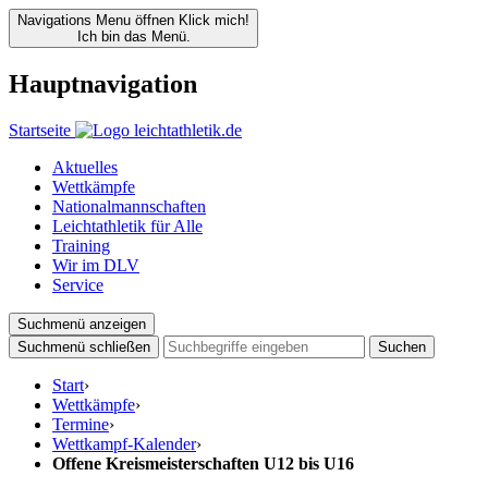
Navigations Menu öffnen
Klick mich!
Ich bin das Menü.
Hauptnavigation
Startseite
Aktuelles
Wettkämpfe
Nationalmannschaften
Leichtathletik für Alle
Training
Wir im DLV
Service
Suchmenü anzeigen
Suchmenü schließen
Suchen
Start
›
Wettkämpfe
›
Termine
›
Wettkampf-Kalender
›
Offene Kreismeisterschaften U12 bis U16