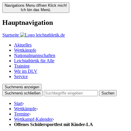
Navigations Menu öffnen
Klick mich!
Ich bin das Menü.
Hauptnavigation
Startseite
Aktuelles
Wettkämpfe
Nationalmannschaften
Leichtathletik für Alle
Training
Wir im DLV
Service
Suchmenü anzeigen
Suchmenü schließen
Suchen
Start
›
Wettkämpfe
›
Termine
›
Wettkampf-Kalender
›
Offenes Schülersportfest mit Kinder-LA