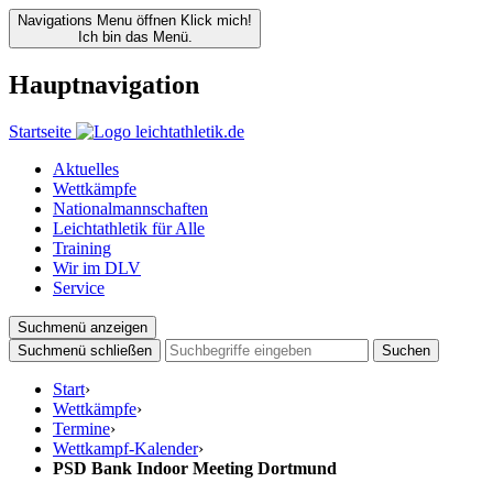
Navigations Menu öffnen
Klick mich!
Ich bin das Menü.
Hauptnavigation
Startseite
Aktuelles
Wettkämpfe
Nationalmannschaften
Leichtathletik für Alle
Training
Wir im DLV
Service
Suchmenü anzeigen
Suchmenü schließen
Suchen
Start
›
Wettkämpfe
›
Termine
›
Wettkampf-Kalender
›
PSD Bank Indoor Meeting Dortmund