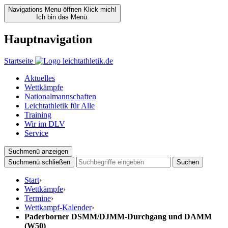
Navigations Menu öffnen
Klick mich!
Ich bin das Menü.
Hauptnavigation
Startseite
Aktuelles
Wettkämpfe
Nationalmannschaften
Leichtathletik für Alle
Training
Wir im DLV
Service
Suchmenü anzeigen
Suchmenü schließen
Suchen
Start
›
Wettkämpfe
›
Termine
›
Wettkampf-Kalender
›
Paderborner DSMM/DJMM-Durchgang und DAMM
(W50)