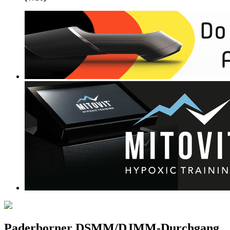
Paderborner DSMM/DJMM-Durchgang