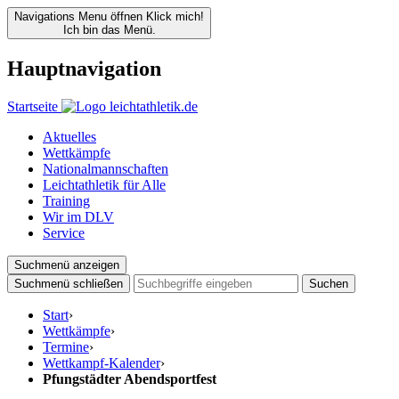
Navigations Menu öffnen
Klick mich!
Ich bin das Menü.
Hauptnavigation
Startseite
Aktuelles
Wettkämpfe
Nationalmannschaften
Leichtathletik für Alle
Training
Wir im DLV
Service
Suchmenü anzeigen
Suchmenü schließen
Suchen
Start
›
Wettkämpfe
›
Termine
›
Wettkampf-Kalender
›
Pfungstädter Abendsportfest