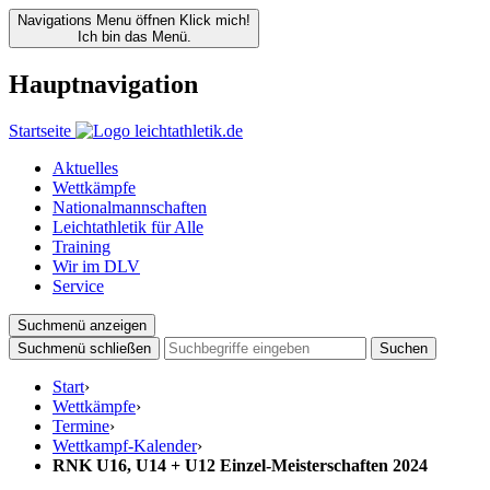
Navigations Menu öffnen
Klick mich!
Ich bin das Menü.
Hauptnavigation
Startseite
Aktuelles
Wettkämpfe
Nationalmannschaften
Leichtathletik für Alle
Training
Wir im DLV
Service
Suchmenü anzeigen
Suchmenü schließen
Suchen
Start
›
Wettkämpfe
›
Termine
›
Wettkampf-Kalender
›
RNK U16, U14 + U12 Einzel-Meisterschaften 2024