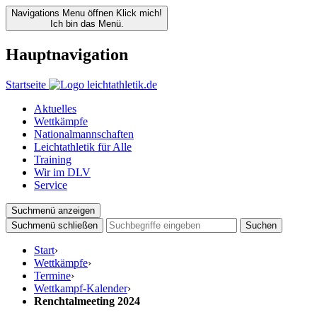
Navigations Menu öffnen
Klick mich!
Ich bin das Menü.
Hauptnavigation
Startseite
Aktuelles
Wettkämpfe
Nationalmannschaften
Leichtathletik für Alle
Training
Wir im DLV
Service
Suchmenü anzeigen
Suchmenü schließen
Suchen
Start
›
Wettkämpfe
›
Termine
›
Wettkampf-Kalender
›
Renchtalmeeting 2024