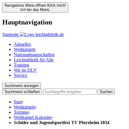
Navigations Menu öffnen
Klick mich!
Ich bin das Menü.
Hauptnavigation
Startseite
Aktuelles
Wettkämpfe
Nationalmannschaften
Leichtathletik für Alle
Training
Wir im DLV
Service
Suchmenü anzeigen
Suchmenü schließen
Suchen
Start
›
Wettkämpfe
›
Termine
›
Wettkampf-Kalender
›
Schüler und Jugendsportfest TV Pforzheim 1834