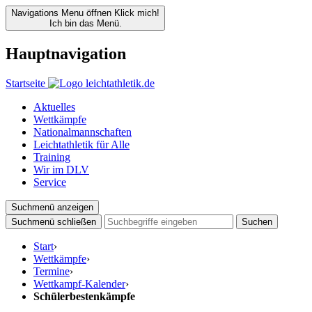
Navigations Menu öffnen
Klick mich!
Ich bin das Menü.
Hauptnavigation
Startseite
Aktuelles
Wettkämpfe
Nationalmannschaften
Leichtathletik für Alle
Training
Wir im DLV
Service
Suchmenü anzeigen
Suchmenü schließen
Suchen
Start
›
Wettkämpfe
›
Termine
›
Wettkampf-Kalender
›
Schülerbestenkämpfe