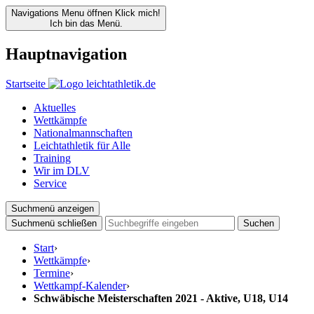
Navigations Menu öffnen
Klick mich!
Ich bin das Menü.
Hauptnavigation
Startseite
Aktuelles
Wettkämpfe
Nationalmannschaften
Leichtathletik für Alle
Training
Wir im DLV
Service
Suchmenü anzeigen
Suchmenü schließen
Suchen
Start
›
Wettkämpfe
›
Termine
›
Wettkampf-Kalender
›
Schwäbische Meisterschaften 2021 - Aktive, U18, U14