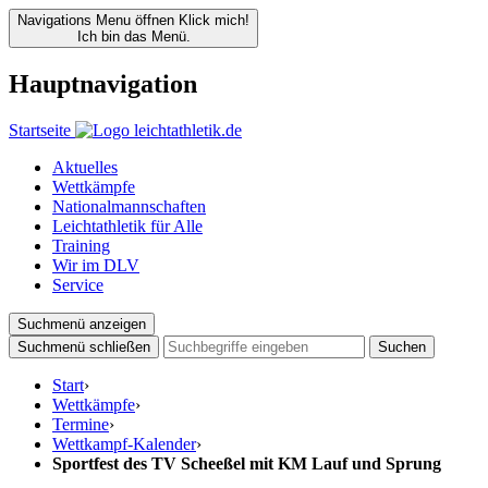
Navigations Menu öffnen
Klick mich!
Ich bin das Menü.
Hauptnavigation
Startseite
Aktuelles
Wettkämpfe
Nationalmannschaften
Leichtathletik für Alle
Training
Wir im DLV
Service
Suchmenü anzeigen
Suchmenü schließen
Suchen
Start
›
Wettkämpfe
›
Termine
›
Wettkampf-Kalender
›
Sportfest des TV Scheeßel mit KM Lauf und Sprung