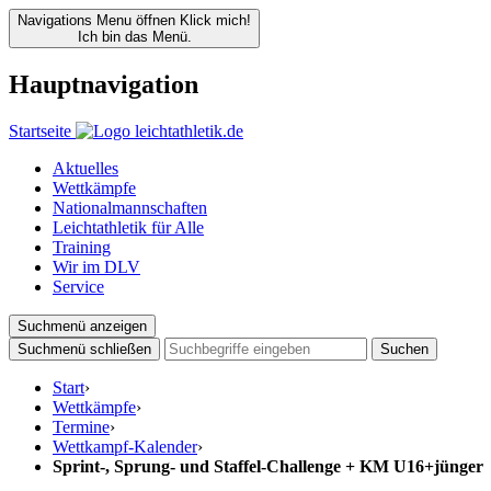
Navigations Menu öffnen
Klick mich!
Ich bin das Menü.
Hauptnavigation
Startseite
Aktuelles
Wettkämpfe
Nationalmannschaften
Leichtathletik für Alle
Training
Wir im DLV
Service
Suchmenü anzeigen
Suchmenü schließen
Suchen
Start
›
Wettkämpfe
›
Termine
›
Wettkampf-Kalender
›
Sprint-, Sprung- und Staffel-Challenge + KM U16+jünger