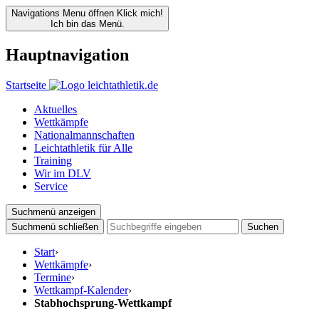
Navigations Menu öffnen
Klick mich!
Ich bin das Menü.
Hauptnavigation
Startseite
Aktuelles
Wettkämpfe
Nationalmannschaften
Leichtathletik für Alle
Training
Wir im DLV
Service
Suchmenü anzeigen
Suchmenü schließen
Suchen
Start
›
Wettkämpfe
›
Termine
›
Wettkampf-Kalender
›
Stabhochsprung-Wettkampf