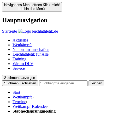
Navigations Menu öffnen
Klick mich!
Ich bin das Menü.
Hauptnavigation
Startseite
Aktuelles
Wettkämpfe
Nationalmannschaften
Leichtathletik für Alle
Training
Wir im DLV
Service
Suchmenü anzeigen
Suchmenü schließen
Suchen
Start
›
Wettkämpfe
›
Termine
›
Wettkampf-Kalender
›
Stabhochsprungmeeting