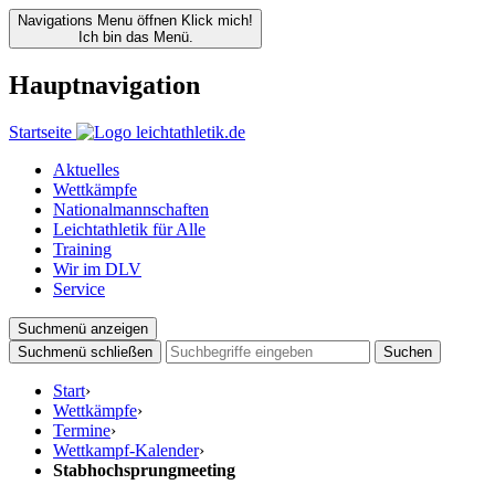
Navigations Menu öffnen
Klick mich!
Ich bin das Menü.
Hauptnavigation
Startseite
Aktuelles
Wettkämpfe
Nationalmannschaften
Leichtathletik für Alle
Training
Wir im DLV
Service
Suchmenü anzeigen
Suchmenü schließen
Suchen
Start
›
Wettkämpfe
›
Termine
›
Wettkampf-Kalender
›
Stabhochsprungmeeting