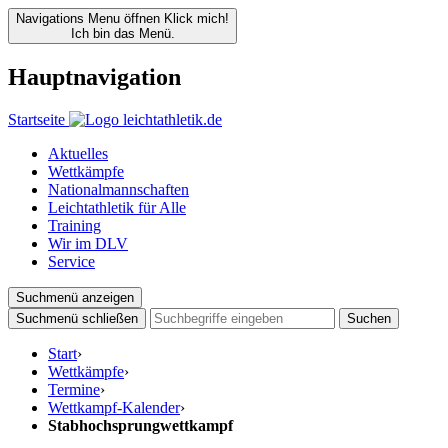
Navigations Menu öffnen
Klick mich!
Ich bin das Menü.
Hauptnavigation
Startseite
Aktuelles
Wettkämpfe
Nationalmannschaften
Leichtathletik für Alle
Training
Wir im DLV
Service
Suchmenü anzeigen
Suchmenü schließen
Suchen
Start
›
Wettkämpfe
›
Termine
›
Wettkampf-Kalender
›
Stabhochsprungwettkampf