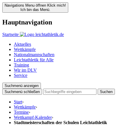
Navigations Menu öffnen
Klick mich!
Ich bin das Menü.
Hauptnavigation
Startseite
Aktuelles
Wettkämpfe
Nationalmannschaften
Leichtathletik für Alle
Training
Wir im DLV
Service
Suchmenü anzeigen
Suchmenü schließen
Suchen
Start
›
Wettkämpfe
›
Termine
›
Wettkampf-Kalender
›
Stadtmeisterschaften der Schulen Leichtathletik