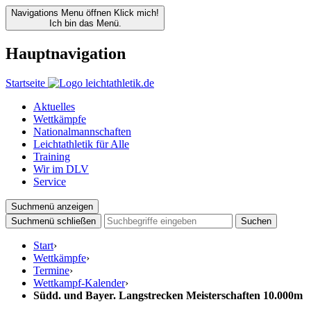
Navigations Menu öffnen
Klick mich!
Ich bin das Menü.
Hauptnavigation
Startseite
Aktuelles
Wettkämpfe
Nationalmannschaften
Leichtathletik für Alle
Training
Wir im DLV
Service
Suchmenü anzeigen
Suchmenü schließen
Suchen
Start
›
Wettkämpfe
›
Termine
›
Wettkampf-Kalender
›
Südd. und Bayer. Langstrecken Meisterschaften 10.000m