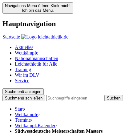
Navigations Menu öffnen
Klick mich!
Ich bin das Menü.
Hauptnavigation
Startseite
Aktuelles
Wettkämpfe
Nationalmannschaften
Leichtathletik für Alle
Training
Wir im DLV
Service
Suchmenü anzeigen
Suchmenü schließen
Suchen
Start
›
Wettkämpfe
›
Termine
›
Wettkampf-Kalender
›
Südwestdeutsche Meisterschaften Masters