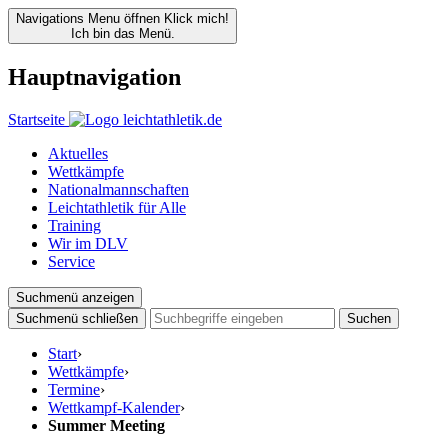
Navigations Menu öffnen
Klick mich!
Ich bin das Menü.
Hauptnavigation
Startseite
Aktuelles
Wettkämpfe
Nationalmannschaften
Leichtathletik für Alle
Training
Wir im DLV
Service
Suchmenü anzeigen
Suchmenü schließen
Suchen
Start
›
Wettkämpfe
›
Termine
›
Wettkampf-Kalender
›
Summer Meeting