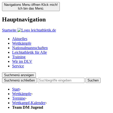
Navigations Menu öffnen
Klick mich!
Ich bin das Menü.
Hauptnavigation
Startseite
Aktuelles
Wettkämpfe
Nationalmannschaften
Leichtathletik für Alle
Training
Wir im DLV
Service
Suchmenü anzeigen
Suchmenü schließen
Suchen
Start
›
Wettkämpfe
›
Termine
›
Wettkampf-Kalender
›
Team DM Jugend