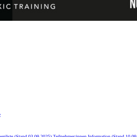
e
nenliste (Stand 03.09.2025)
Teilnehmer:innen Information (Stand 10.09