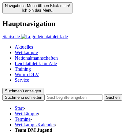
Navigations Menu öffnen
Klick mich!
Ich bin das Menü.
Hauptnavigation
Startseite
Aktuelles
Wettkämpfe
Nationalmannschaften
Leichtathletik für Alle
Training
Wir im DLV
Service
Suchmenü anzeigen
Suchmenü schließen
Suchen
Start
›
Wettkämpfe
›
Termine
›
Wettkampf-Kalender
›
Team DM Jugend