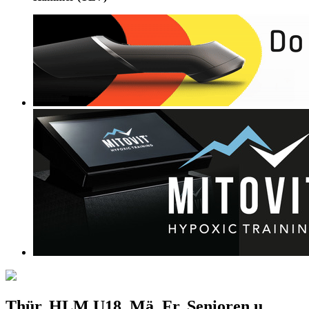
Thür. HLM U18, Mä, Fr, Senioren u.