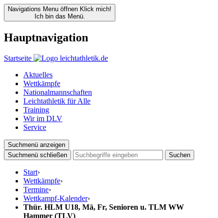
Navigations Menu öffnen
Klick mich!
Ich bin das Menü.
Hauptnavigation
Startseite
Aktuelles
Wettkämpfe
Nationalmannschaften
Leichtathletik für Alle
Training
Wir im DLV
Service
Suchmenü anzeigen
Suchmenü schließen
Suchen
Start
›
Wettkämpfe
›
Termine
›
Wettkampf-Kalender
›
Thür. HLM U18, Mä, Fr, Senioren u. TLM WW
Hammer (TLV)