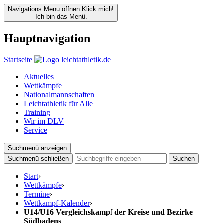
Navigations Menu öffnen
Klick mich!
Ich bin das Menü.
Hauptnavigation
Startseite
Aktuelles
Wettkämpfe
Nationalmannschaften
Leichtathletik für Alle
Training
Wir im DLV
Service
Suchmenü anzeigen
Suchmenü schließen
Suchen
Start
›
Wettkämpfe
›
Termine
›
Wettkampf-Kalender
›
U14/U16 Vergleichskampf der Kreise und Bezirke
Südbadens