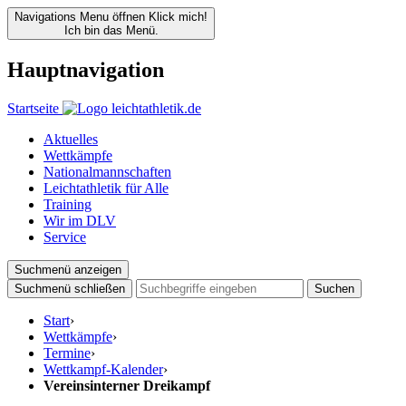
Navigations Menu öffnen
Klick mich!
Ich bin das Menü.
Hauptnavigation
Startseite
Aktuelles
Wettkämpfe
Nationalmannschaften
Leichtathletik für Alle
Training
Wir im DLV
Service
Suchmenü anzeigen
Suchmenü schließen
Suchen
Start
›
Wettkämpfe
›
Termine
›
Wettkampf-Kalender
›
Vereinsinterner Dreikampf