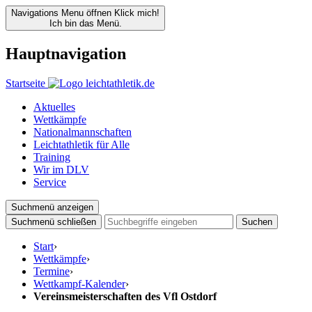
Navigations Menu öffnen
Klick mich!
Ich bin das Menü.
Hauptnavigation
Startseite
Aktuelles
Wettkämpfe
Nationalmannschaften
Leichtathletik für Alle
Training
Wir im DLV
Service
Suchmenü anzeigen
Suchmenü schließen
Suchen
Start
›
Wettkämpfe
›
Termine
›
Wettkampf-Kalender
›
Vereinsmeisterschaften des Vfl Ostdorf