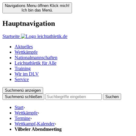
Navigations Menu öffnen
Klick mich!
Ich bin das Menü.
Hauptnavigation
Startseite
Aktuelles
Wettkämpfe
Nationalmannschaften
Leichtathletik für Alle
Training
Wir im DLV
Service
Suchmenü anzeigen
Suchmenü schließen
Suchen
Start
›
Wettkämpfe
›
Termine
›
Wettkampf-Kalender
›
Vilbeler Abendmeeting