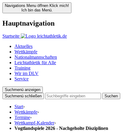
Navigations Menu öffnen
Klick mich!
Ich bin das Menü.
Hauptnavigation
Startseite
Aktuelles
Wettkämpfe
Nationalmannschaften
Leichtathletik für Alle
Training
Wir im DLV
Service
Suchmenü anzeigen
Suchmenü schließen
Suchen
Start
›
Wettkämpfe
›
Termine
›
Wettkampf-Kalender
›
Vogtlandspiele 2026 - Nachgeholte Disziplinen