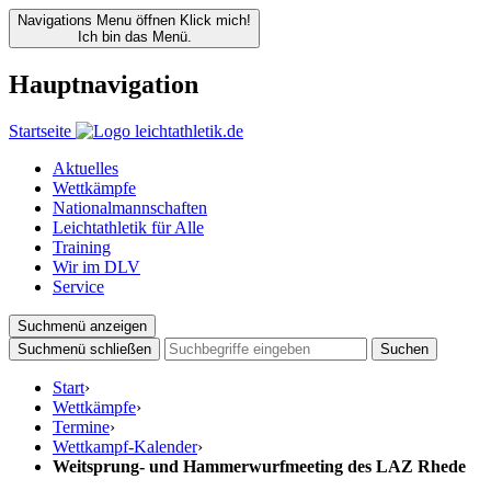
Navigations Menu öffnen
Klick mich!
Ich bin das Menü.
Hauptnavigation
Startseite
Aktuelles
Wettkämpfe
Nationalmannschaften
Leichtathletik für Alle
Training
Wir im DLV
Service
Suchmenü anzeigen
Suchmenü schließen
Suchen
Start
›
Wettkämpfe
›
Termine
›
Wettkampf-Kalender
›
Weitsprung- und Hammerwurfmeeting des LAZ Rhede