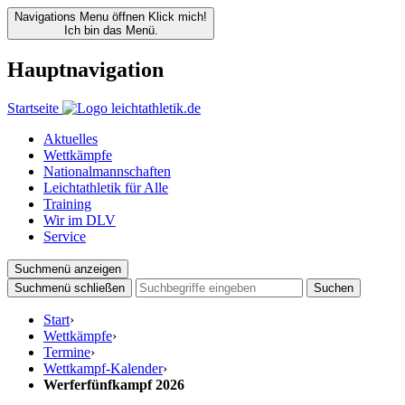
Navigations Menu öffnen
Klick mich!
Ich bin das Menü.
Hauptnavigation
Startseite
Aktuelles
Wettkämpfe
Nationalmannschaften
Leichtathletik für Alle
Training
Wir im DLV
Service
Suchmenü anzeigen
Suchmenü schließen
Suchen
Start
›
Wettkämpfe
›
Termine
›
Wettkampf-Kalender
›
Werferfünfkampf 2026