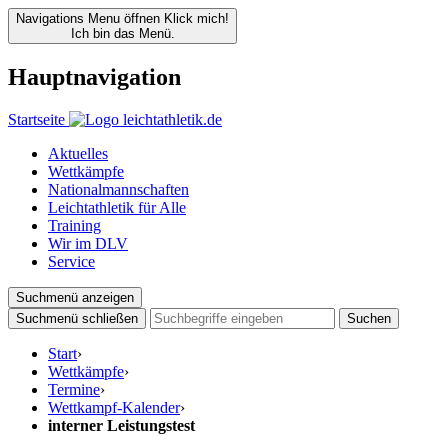
Navigations Menu öffnen
Klick mich!
Ich bin das Menü.
Hauptnavigation
Startseite
Aktuelles
Wettkämpfe
Nationalmannschaften
Leichtathletik für Alle
Training
Wir im DLV
Service
Suchmenü anzeigen
Suchmenü schließen
Suchen
Start
›
Wettkämpfe
›
Termine
›
Wettkampf-Kalender
›
interner Leistungstest