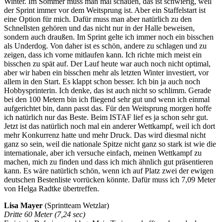
Winter. Im Sommer muss man mal schauen, das ist schwierig, weil
der Sprint immer vor dem Weitsprung ist. Aber ein Staffelstart ist
eine Option für mich. Dafür muss man aber natürlich zu den
Schnellsten gehören und das nicht nur in der Halle beweisen,
sondern auch draußen. Im Sprint gelte ich immer noch ein bisschen
als Underdog. Von daher ist es schön, andere zu schlagen und zu
zeigen, dass ich vorne mitlaufen kann. Ich richte mich meist ein
bisschen zu spät auf. Der Lauf heute war auch noch nicht optimal,
aber wir haben ein bisschen mehr als letzten Winter investiert, vor
allem in den Start. Es klappt schon besser. Ich bin ja auch noch
Hobbysprinterin. Ich denke, das ist auch nicht so schlimm. Gerade
bei den 100 Metern bin ich fliegend sehr gut und wenn ich einmal
aufgerichtet bin, dann passt das. Für den Weitsprung morgen hoffe
ich natürlich nur das Beste. Beim ISTAF lief es ja schon sehr gut.
Jetzt ist das natürlich noch mal ein anderer Wettkampf, weil ich dort
mehr Konkurrenz hatte und mehr Druck. Das wird diesmal nicht
ganz so sein, weil die nationale Spitze nicht ganz so stark ist wie die
internationale, aber ich versuche einfach, meinen Wettkampf zu
machen, mich zu finden und dass ich mich ähnlich gut präsentieren
kann. Es wäre natürlich schön, wenn ich auf Platz zwei der ewigen
deutschen Bestenliste vorrücken könnte. Dafür muss ich 7,09 Meter
von Helga Radtke übertreffen.
Lisa Mayer
(Sprintteam Wetzlar)
Dritte 60 Meter (7,24 sec)