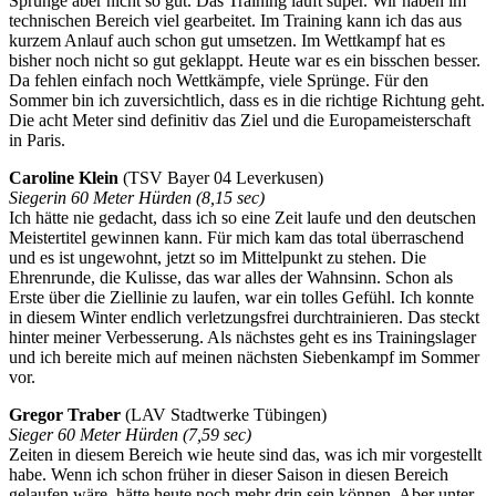
Sprünge aber nicht so gut. Das Training läuft super. Wir haben im
technischen Bereich viel gearbeitet. Im Training kann ich das aus
kurzem Anlauf auch schon gut umsetzen. Im Wettkampf hat es
bisher noch nicht so gut geklappt. Heute war es ein bisschen besser.
Da fehlen einfach noch Wettkämpfe, viele Sprünge. Für den
Sommer bin ich zuversichtlich, dass es in die richtige Richtung geht.
Die acht Meter sind definitiv das Ziel und die Europameisterschaft
in Paris.
Caroline Klein
(TSV Bayer 04 Leverkusen)
Siegerin 60 Meter Hürden (8,15 sec)
Ich hätte nie gedacht, dass ich so eine Zeit laufe und den deutschen
Meistertitel gewinnen kann. Für mich kam das total überraschend
und es ist ungewohnt, jetzt so im Mittelpunkt zu stehen. Die
Ehrenrunde, die Kulisse, das war alles der Wahnsinn. Schon als
Erste über die Ziellinie zu laufen, war ein tolles Gefühl. Ich konnte
in diesem Winter endlich verletzungsfrei durchtrainieren. Das steckt
hinter meiner Verbesserung. Als nächstes geht es ins Trainingslager
und ich bereite mich auf meinen nächsten Siebenkampf im Sommer
vor.
Gregor Traber
(LAV Stadtwerke Tübingen)
Sieger 60 Meter Hürden (7,59 sec)
Zeiten in diesem Bereich wie heute sind das, was ich mir vorgestellt
habe. Wenn ich schon früher in dieser Saison in diesen Bereich
gelaufen wäre, hätte heute noch mehr drin sein können. Aber unter