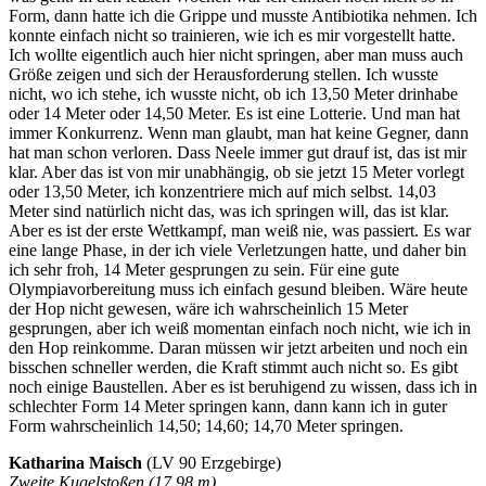
Form, dann hatte ich die Grippe und musste Antibiotika nehmen. Ich
konnte einfach nicht so trainieren, wie ich es mir vorgestellt hatte.
Ich wollte eigentlich auch hier nicht springen, aber man muss auch
Größe zeigen und sich der Herausforderung stellen. Ich wusste
nicht, wo ich stehe, ich wusste nicht, ob ich 13,50 Meter drinhabe
oder 14 Meter oder 14,50 Meter. Es ist eine Lotterie. Und man hat
immer Konkurrenz. Wenn man glaubt, man hat keine Gegner, dann
hat man schon verloren. Dass Neele immer gut drauf ist, das ist mir
klar. Aber das ist von mir unabhängig, ob sie jetzt 15 Meter vorlegt
oder 13,50 Meter, ich konzentriere mich auf mich selbst. 14,03
Meter sind natürlich nicht das, was ich springen will, das ist klar.
Aber es ist der erste Wettkampf, man weiß nie, was passiert. Es war
eine lange Phase, in der ich viele Verletzungen hatte, und daher bin
ich sehr froh, 14 Meter gesprungen zu sein. Für eine gute
Olympiavorbereitung muss ich einfach gesund bleiben. Wäre heute
der Hop nicht gewesen, wäre ich wahrscheinlich 15 Meter
gesprungen, aber ich weiß momentan einfach noch nicht, wie ich in
den Hop reinkomme. Daran müssen wir jetzt arbeiten und noch ein
bisschen schneller werden, die Kraft stimmt auch nicht so. Es gibt
noch einige Baustellen. Aber es ist beruhigend zu wissen, dass ich in
schlechter Form 14 Meter springen kann, dann kann ich in guter
Form wahrscheinlich 14,50; 14,60; 14,70 Meter springen.
Katharina Maisch
(LV 90 Erzgebirge)
Zweite Kugelstoßen (17,98 m)