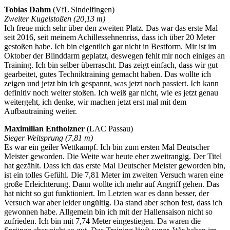
Tobias Dahm
(VfL Sindelfingen)
Zweiter Kugelstoßen (20,13 m)
Ich freue mich sehr über den zweiten Platz. Das war das erste Mal
seit 2016, seit meinem Achillessehnenriss, dass ich über 20 Meter
gestoßen habe. Ich bin eigentlich gar nicht in Bestform. Mir ist im
Oktober der Blinddarm geplatzt, deswegen fehlt mir noch einiges an
Training. Ich bin selber überrascht. Das zeigt einfach, dass wir gut
gearbeitet, gutes Techniktraining gemacht haben. Das wollte ich
zeigen und jetzt bin ich gespannt, was jetzt noch passiert. Ich kann
definitiv noch weiter stoßen. Ich weiß gar nicht, wie es jetzt genau
weitergeht, ich denke, wir machen jetzt erst mal mit dem
Aufbautraining weiter.
Maximilian Entholzner
(LAC Passau)
Sieger Weitsprung (7,81 m)
Es war ein geiler Wettkampf. Ich bin zum ersten Mal Deutscher
Meister geworden. Die Weite war heute eher zweitrangig. Der Titel
hat gezählt. Dass ich das erste Mal Deutscher Meister geworden bin,
ist ein tolles Gefühl. Die 7,81 Meter im zweiten Versuch waren eine
große Erleichterung. Dann wollte ich mehr auf Angriff gehen. Das
hat nicht so gut funktioniert. Im Letzten war es dann besser, der
Versuch war aber leider ungültig. Da stand aber schon fest, dass ich
gewonnen habe. Allgemein bin ich mit der Hallensaison nicht so
zufrieden. Ich bin mit 7,74 Meter eingestiegen. Da waren die