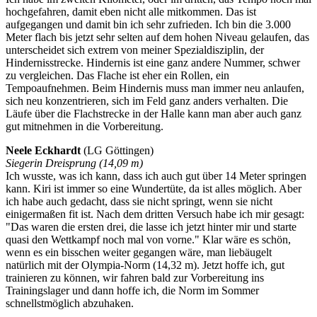
hochgefahren, damit eben nicht alle mitkommen. Das ist
aufgegangen und damit bin ich sehr zufrieden. Ich bin die 3.000
Meter flach bis jetzt sehr selten auf dem hohen Niveau gelaufen, das
unterscheidet sich extrem von meiner Spezialdisziplin, der
Hindernisstrecke. Hindernis ist eine ganz andere Nummer, schwer
zu vergleichen. Das Flache ist eher ein Rollen, ein
Tempoaufnehmen. Beim Hindernis muss man immer neu anlaufen,
sich neu konzentrieren, sich im Feld ganz anders verhalten. Die
Läufe über die Flachstrecke in der Halle kann man aber auch ganz
gut mitnehmen in die Vorbereitung.
Neele Eckhardt
(LG Göttingen)
Siegerin Dreisprung (14,09 m)
Ich wusste, was ich kann, dass ich auch gut über 14 Meter springen
kann. Kiri ist immer so eine Wundertüte, da ist alles möglich. Aber
ich habe auch gedacht, dass sie nicht springt, wenn sie nicht
einigermaßen fit ist. Nach dem dritten Versuch habe ich mir gesagt:
"Das waren die ersten drei, die lasse ich jetzt hinter mir und starte
quasi den Wettkampf noch mal von vorne." Klar wäre es schön,
wenn es ein bisschen weiter gegangen wäre, man liebäugelt
natürlich mit der Olympia-Norm (14,32 m). Jetzt hoffe ich, gut
trainieren zu können, wir fahren bald zur Vorbereitung ins
Trainingslager und dann hoffe ich, die Norm im Sommer
schnellstmöglich abzuhaken.