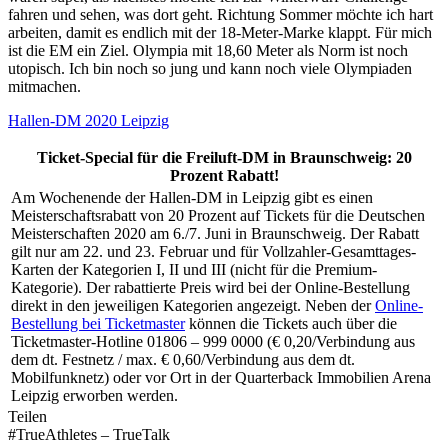
fahren und sehen, was dort geht. Richtung Sommer möchte ich hart
arbeiten, damit es endlich mit der 18-Meter-Marke klappt. Für mich
ist die EM ein Ziel. Olympia mit 18,60 Meter als Norm ist noch
utopisch. Ich bin noch so jung und kann noch viele Olympiaden
mitmachen.
Hallen-DM 2020 Leipzig
Ticket-Special für die Freiluft-DM in Braunschweig: 20
Prozent Rabatt!
Am Wochenende der Hallen-DM in Leipzig gibt es einen
Meisterschaftsrabatt von 20 Prozent auf Tickets für die Deutschen
Meisterschaften 2020 am 6./7. Juni in Braunschweig. Der Rabatt
gilt nur am 22. und 23. Februar und für Vollzahler-Gesamttages-
Karten der Kategorien I, II und III (nicht für die Premium-
Kategorie). Der rabattierte Preis wird bei der Online-Bestellung
direkt in den jeweiligen Kategorien angezeigt. Neben der
Online-
Bestellung bei Ticketmaster
können die Tickets auch über die
Ticketmaster-Hotline 01806 – 999 0000 (€ 0,20/Verbindung aus
dem dt. Festnetz / max. € 0,60/Verbindung aus dem dt.
Mobilfunknetz) oder vor Ort in der Quarterback Immobilien Arena
Leipzig erworben werden.
Teilen
#TrueAthletes – TrueTalk