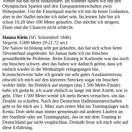
Vorher hat das nicht funktioniert. Im Sommer haben wir mit den
Olympischen Spielen und den Europameisterschaften zwei
Höhepunkte. Um die Einzelquali mache ich mir da keine Gedanken,
aber in der Staffel möchte ich dabei sein. Im letzten Jahr bin ich
schon 10,28 über 100 Meter gelaufen. Das möchte ich steigern.
Dann sind die Chancen nicht schlecht.
Hanna Klein
(SG Schorndorf 1846)
Siegerin 3.000 Meter (9:21,72 sec)
Die Saison ist bislang sehr gut gelaufen, das hat sich schon beim
Silvesterlauf angedeutet. Im Januar hatte ich ein bisschen
gesundheitliche Probleme. Beim Einstieg in Karlsruhe war das noch
ein bisschen schwer, aber das haben wir dadurch gelöst, dass ich
einfach wieder in die Wettkämpfe reingegangen bin.
Komischerweise habe ich gerade ein sehr gutes Ausdauerniveau,
obwohl ich mich auf den kürzeren Strecken sogar ein bisschen
wohler fühle. Im Hinblick auf morgen (das 1.500 Meter-Finale)
habe ich gedacht, ich warte einfach so lange mit dem Antritt, wie es
geht. Über 1.500 Meter werde ich mein Bestes versuchen, um das
Double zu schaffen. Nach den Deutschen Hallenmeisterschaften
geht es für mich am 1. März zum ersten Mal ins Trainingslager nach
Kenia. Dort steht man immer gemeinsam mit anderen Läufern an
der Startlinie oder am Trainingsplatz, das ist mit dem Training in
Deutschland gar nicht vergleichbar. Deshalb freue ich mich sehr auf
diese Erfahrung.