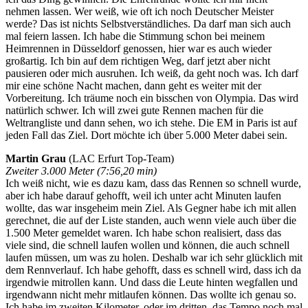
nehmen lassen. Wer weiß, wie oft ich noch Deutscher Meister
werde? Das ist nichts Selbstverständliches. Da darf man sich auch
mal feiern lassen. Ich habe die Stimmung schon bei meinem
Heimrennen in Düsseldorf genossen, hier war es auch wieder
großartig. Ich bin auf dem richtigen Weg, darf jetzt aber nicht
pausieren oder mich ausruhen. Ich weiß, da geht noch was. Ich darf
mir eine schöne Nacht machen, dann geht es weiter mit der
Vorbereitung. Ich träume noch ein bisschen von Olympia. Das wird
natürlich schwer. Ich will zwei gute Rennen machen für die
Weltrangliste und dann sehen, wo ich stehe. Die EM in Paris ist auf
jeden Fall das Ziel. Dort möchte ich über 5.000 Meter dabei sein.
Martin Grau
(LAC Erfurt Top-Team)
Zweiter 3.000 Meter (7:56,20 min)
Ich weiß nicht, wie es dazu kam, dass das Rennen so schnell wurde,
aber ich habe darauf gehofft, weil ich unter acht Minuten laufen
wollte, das war insgeheim mein Ziel. Als Gegner habe ich mit allen
gerechnet, die auf der Liste standen, auch wenn viele auch über die
1.500 Meter gemeldet waren. Ich habe schon realisiert, dass das
viele sind, die schnell laufen wollen und können, die auch schnell
laufen müssen, um was zu holen. Deshalb war ich sehr glücklich mit
dem Rennverlauf. Ich habe gehofft, dass es schnell wird, dass ich da
irgendwie mitrollen kann. Und dass die Leute hinten wegfallen und
irgendwann nicht mehr mitlaufen können. Das wollte ich genau so.
Ich habe im zweiten Kilometer, oder im dritten, das Tempo noch mal