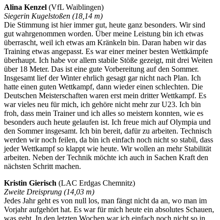
Alina Kenzel
(VfL Waiblingen)
Siegerin Kugelstoßen (18,14 m)
Die Stimmung ist hier immer gut, heute ganz besonders. Wir sind
gut wahrgenommen worden. Über meine Leistung bin ich etwas
überrascht, weil ich etwas am Kränkeln bin. Daran haben wir das
Training etwas angepasst. Es war einer meiner besten Wettkämpfe
überhaupt. Ich habe vor allem stabile Stöße gezeigt, mit drei Weiten
über 18 Meter. Das ist eine gute Vorbereitung auf den Sommer.
Insgesamt lief der Winter ehrlich gesagt gar nicht nach Plan. Ich
hatte einen guten Wettkampf, dann wieder einen schlechten. Die
Deutschen Meisterschaften waren erst mein dritter Wettkampf. Es
war vieles neu für mich, ich gehöre nicht mehr zur U23. Ich bin
froh, dass mein Trainer und ich alles so meistern konnten, wie es
besonders auch heute gelaufen ist. Ich freue mich auf Olympia und
den Sommer insgesamt. Ich bin bereit, dafür zu arbeiten. Technisch
werden wir noch feilen, da bin ich einfach noch nicht so stabil, dass
jeder Wettkampf so klappt wie heute. Wir wollen an mehr Stabilität
arbeiten. Neben der Technik möchte ich auch in Sachen Kraft den
nächsten Schritt machen.
Kristin Gierisch
(LAC Erdgas Chemnitz)
Zweite Dreisprung (14,03 m)
Jedes Jahr geht es von null los, man fängt nicht da an, wo man im
Vorjahr aufgehört hat. Es war für mich heute ein absolutes Schauen,
was geht. In den letzten Wochen war ich einfach noch nicht so in