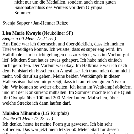
nicht nur um die Medaillen, sondern auch einen guten
Saisonabschluss des Winters vor dem Olympia-
Sommer.
Svenja Sapper / Jan-Henner Reitze
Lisa Marie Kwayie
(Neuköllner SF)
Siegerin 60 Meter (7,21 sec)
Am Ende war ich überrascht und überglücklich, dass ich meinen
Titel verteidigen konnte. Ich wusste, dass es super eng wird. Im
Halbfinale ist mir nicht gelungen das zu zeigen, was im Vorlauf gut
lief. Mit dem Start hat es etwas gehapert. Ich habe mich einfach
nicht getroffen. Der Vorlauf war okay. Im Halbfinale war ich nach
dem Fehlstart ein bisschen ein Angsthase. Ich traue mich dann nicht
mehr, voll drauf zu gehen. Meine beiden Wettkämpfe in dieser
Hallensaison haben mir gezeigt, dass ich auf einem guten Niveau
bin. Wir können so weiter arbeiten. Ich kann im Wettkampf abliefern
und mit der Konkurrenz mithalten. Im Sommer möchte ich die Quali
für Olympia über 100 und 200 Meter laufen. Mal sehen, über
welche Strecke ich dann laufen darf.
Malaika Mihambo
(LG Kurpfalz)
Zweite 60 Meter (7,22 sec)
Ich denke, heute ist meine Form gut gewesen. Ich bin sehr
zufrieden. Das war jetzt mein letzter 60-Meter-Start für diesen