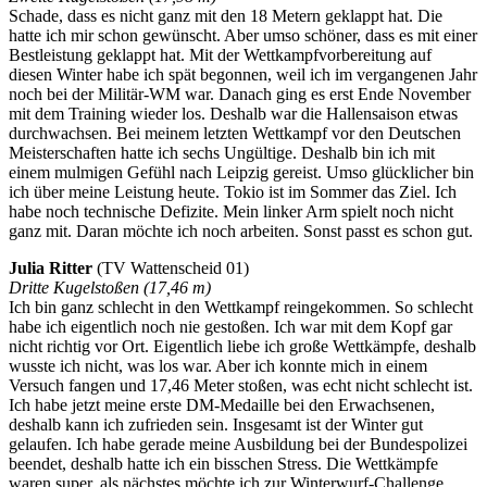
Schade, dass es nicht ganz mit den 18 Metern geklappt hat. Die
hatte ich mir schon gewünscht. Aber umso schöner, dass es mit einer
Bestleistung geklappt hat. Mit der Wettkampfvorbereitung auf
diesen Winter habe ich spät begonnen, weil ich im vergangenen Jahr
noch bei der Militär-WM war. Danach ging es erst Ende November
mit dem Training wieder los. Deshalb war die Hallensaison etwas
durchwachsen. Bei meinem letzten Wettkampf vor den Deutschen
Meisterschaften hatte ich sechs Ungültige. Deshalb bin ich mit
einem mulmigen Gefühl nach Leipzig gereist. Umso glücklicher bin
ich über meine Leistung heute. Tokio ist im Sommer das Ziel. Ich
habe noch technische Defizite. Mein linker Arm spielt noch nicht
ganz mit. Daran möchte ich noch arbeiten. Sonst passt es schon gut.
Julia Ritter
(TV Wattenscheid 01)
Dritte Kugelstoßen (17,46 m)
Ich bin ganz schlecht in den Wettkampf reingekommen. So schlecht
habe ich eigentlich noch nie gestoßen. Ich war mit dem Kopf gar
nicht richtig vor Ort. Eigentlich liebe ich große Wettkämpfe, deshalb
wusste ich nicht, was los war. Aber ich konnte mich in einem
Versuch fangen und 17,46 Meter stoßen, was echt nicht schlecht ist.
Ich habe jetzt meine erste DM-Medaille bei den Erwachsenen,
deshalb kann ich zufrieden sein. Insgesamt ist der Winter gut
gelaufen. Ich habe gerade meine Ausbildung bei der Bundespolizei
beendet, deshalb hatte ich ein bisschen Stress. Die Wettkämpfe
waren super, als nächstes möchte ich zur Winterwurf-Challenge