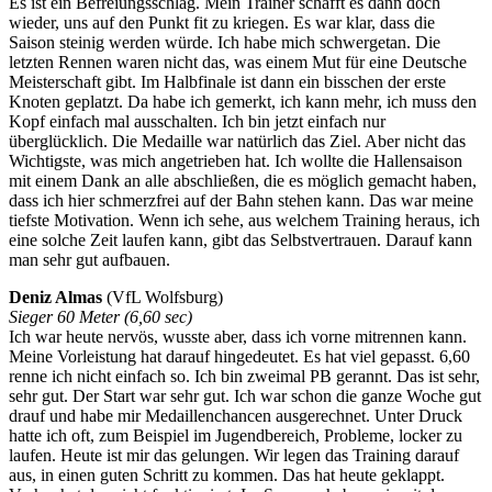
Es ist ein Befreiungsschlag. Mein Trainer schafft es dann doch
wieder, uns auf den Punkt fit zu kriegen. Es war klar, dass die
Saison steinig werden würde. Ich habe mich schwergetan. Die
letzten Rennen waren nicht das, was einem Mut für eine Deutsche
Meisterschaft gibt. Im Halbfinale ist dann ein bisschen der erste
Knoten geplatzt. Da habe ich gemerkt, ich kann mehr, ich muss den
Kopf einfach mal ausschalten. Ich bin jetzt einfach nur
überglücklich. Die Medaille war natürlich das Ziel. Aber nicht das
Wichtigste, was mich angetrieben hat. Ich wollte die Hallensaison
mit einem Dank an alle abschließen, die es möglich gemacht haben,
dass ich hier schmerzfrei auf der Bahn stehen kann. Das war meine
tiefste Motivation. Wenn ich sehe, aus welchem Training heraus, ich
eine solche Zeit laufen kann, gibt das Selbstvertrauen. Darauf kann
man sehr gut aufbauen.
Deniz Almas
(VfL Wolfsburg)
Sieger 60 Meter (6,60 sec)
Ich war heute nervös, wusste aber, dass ich vorne mitrennen kann.
Meine Vorleistung hat darauf hingedeutet. Es hat viel gepasst. 6,60
renne ich nicht einfach so. Ich bin zweimal PB gerannt. Das ist sehr,
sehr gut. Der Start war sehr gut. Ich war schon die ganze Woche gut
drauf und habe mir Medaillenchancen ausgerechnet. Unter Druck
hatte ich oft, zum Beispiel im Jugendbereich, Probleme, locker zu
laufen. Heute ist mir das gelungen. Wir legen das Training darauf
aus, in einen guten Schritt zu kommen. Das hat heute geklappt.