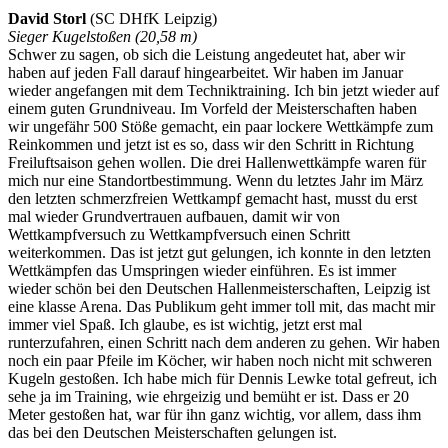
David Storl
(SC DHfK Leipzig)
Sieger Kugelstoßen (20,58 m)
Schwer zu sagen, ob sich die Leistung angedeutet hat, aber wir
haben auf jeden Fall darauf hingearbeitet. Wir haben im Januar
wieder angefangen mit dem Techniktraining. Ich bin jetzt wieder auf
einem guten Grundniveau. Im Vorfeld der Meisterschaften haben
wir ungefähr 500 Stöße gemacht, ein paar lockere Wettkämpfe zum
Reinkommen und jetzt ist es so, dass wir den Schritt in Richtung
Freiluftsaison gehen wollen. Die drei Hallenwettkämpfe waren für
mich nur eine Standortbestimmung. Wenn du letztes Jahr im März
den letzten schmerzfreien Wettkampf gemacht hast, musst du erst
mal wieder Grundvertrauen aufbauen, damit wir von
Wettkampfversuch zu Wettkampfversuch einen Schritt
weiterkommen. Das ist jetzt gut gelungen, ich konnte in den letzten
Wettkämpfen das Umspringen wieder einführen. Es ist immer
wieder schön bei den Deutschen Hallenmeisterschaften, Leipzig ist
eine klasse Arena. Das Publikum geht immer toll mit, das macht mir
immer viel Spaß. Ich glaube, es ist wichtig, jetzt erst mal
runterzufahren, einen Schritt nach dem anderen zu gehen. Wir haben
noch ein paar Pfeile im Köcher, wir haben noch nicht mit schweren
Kugeln gestoßen. Ich habe mich für Dennis Lewke total gefreut, ich
sehe ja im Training, wie ehrgeizig und bemüht er ist. Dass er 20
Meter gestoßen hat, war für ihn ganz wichtig, vor allem, dass ihm
das bei den Deutschen Meisterschaften gelungen ist.