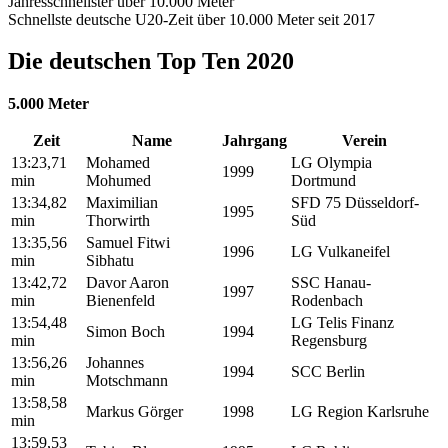
Jahresschnellster über 10.000 Meter
Schnellste deutsche U20-Zeit über 10.000 Meter seit 2017
Die deutschen Top Ten 2020
5.000 Meter
Zeit
Name
Jahrgang
Verein
13:23,71
Mohamed
LG Olympia
1999
min
Mohumed
Dortmund
13:34,82
Maximilian
SFD 75 Düsseldorf-
1995
min
Thorwirth
Süd
13:35,56
Samuel Fitwi
1996
LG Vulkaneifel
min
Sibhatu
13:42,72
Davor Aaron
SSC Hanau-
1997
min
Bienenfeld
Rodenbach
13:54,48
LG Telis Finanz
Simon Boch
1994
min
Regensburg
13:56,26
Johannes
1994
SCC Berlin
min
Motschmann
13:58,58
Markus Görger
1998
LG Region Karlsruhe
min
13:59,53