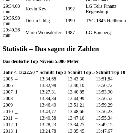
29:34,03
LG Telis Finanz
Kevin Key
1992
min
Regensburg
29:36,98
Dustin Uhlig
1999
TSG 1845 Heilbronn
min
29:40,36
Mario Wernsdörfer
1987
LG Bamberg
min
Statistik ­– Das sagen die Zahlen
Das deutsche Top
­-
Niveau 5.000 Meter
Jahr
< 13:22,50 *
Schnitt Top 3
Schnitt Top 5
Schnitt Top 10
2005
–
13:34,68
13:43,30
13:51,84
2006
–
13:32,98
13:40,10
13:50,72
2007
1
13:27,31
13:40,85
13:53,90
2008
–
13:34,84
13:44,99
13:56,52
2009
_
13:46,40
13:51,21
13:59,29
2010
_
13:43,77
13:48,66
13:56,23
2011
–
13:40,58
13:47,10
13:55,34
2012
1
13:28,23
13:34,25
13:49,15
2013
1
13:24,78
13:35,45
13:47,67