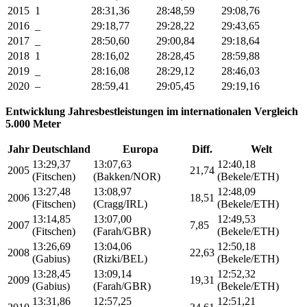
2015
1
28:31,36
28:48,59
29:08,76
2016
_
29:18,77
29:28,22
29:43,65
2017
_
28:50,60
29:00,84
29:18,64
2018
1
28:16,02
28:28,45
28:59,88
2019
_
28:16,08
28:29,12
28:46,03
2020
–
28:59,41
29:05,45
29:19,16
Entwicklung Jahresbestleistungen im internationalen Vergleich
5.000 Meter
Jahr
Deutschland
Europa
Diff.
Welt
13:29,37
13:07,63
12:40,18
2005
21,74
(Fitschen)
(Bakken/NOR)
(Bekele/ETH)
13:27,48
13:08,97
12:48,09
2006
18,51
(Fitschen)
(Cragg/IRL)
(Bekele/ETH)
13:14,85
13:07,00
12:49,53
2007
7,85
(Fitschen)
(Farah/GBR)
(Bekele/ETH)
13:26,69
13:04,06
12:50,18
2008
22,63
(Gabius)
(Rizki/BEL)
(Bekele/ETH)
13:28,45
13:09,14
12:52,32
2009
19,31
(Gabius)
(Farah/GBR)
(Bekele/ETH)
13:31,86
12:57,25
12:51,21