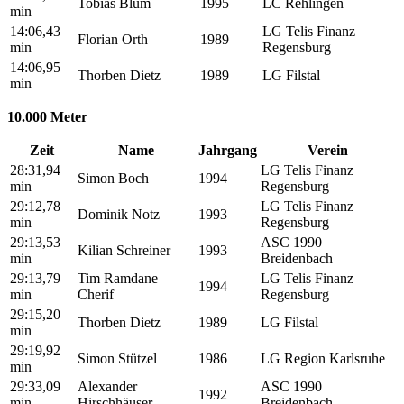
Tobias Blum
1995
LC Rehlingen
min
14:06,43
LG Telis Finanz
Florian Orth
1989
min
Regensburg
14:06,95
Thorben Dietz
1989
LG Filstal
min
10.000 Meter
Zeit
Name
Jahrgang
Verein
28:31,94
LG Telis Finanz
Simon Boch
1994
min
Regensburg
29:12,78
LG Telis Finanz
Dominik Notz
1993
min
Regensburg
29:13,53
ASC 1990
Kilian Schreiner
1993
min
Breidenbach
29:13,79
Tim Ramdane
LG Telis Finanz
1994
min
Cherif
Regensburg
29:15,20
Thorben Dietz
1989
LG Filstal
min
29:19,92
Simon Stützel
1986
LG Region Karlsruhe
min
29:33,09
Alexander
ASC 1990
1992
min
Hirschhäuser
Breidenbach