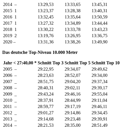
2014
–
13:29,53
13:33,65
13:45,31
2015
1
13:23,37
13:28,38
13:40,31
2016
1
13:32,45
13:35,64
13:50,59
2017
1
13:27,32
13:34,89
13:44,44
2018
1
13:30,22
13:33,78
13:43,23
2019
2
13:19,76
13:26,95
13:36,75
2020
–
13:31,36
13:38,26
13:49,90
Das deutsche Top
­-
Niveau 10.000 Meter
Jahr
< 27:40,00 *
Schnitt Top 3
Schnitt Top 5
Schnitt Top 10
2005
–
29:22,95
29:34,07
29:49,62
2006
–
28:23,63
28:52,07
29:34,00
2007
_
28:51,75
29:04,20
29:37,34
2008
–
28:40,31
29:02,11
29:39,17
2009
_
29:43,24
29:46,16
29:55,04
2010
_
28:37,91
28:44,99
29:11,04
2011
–
28:59,77
29:17,19
29:46,11
2012
_
29:01,27
29:14,86
29:34,45
2013
_
29:14,68
29:23,48
29:39,91
2014
–
28:21,53
28:35,00
28:51,49