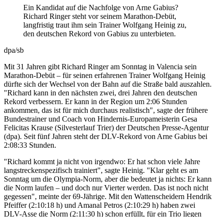
Ein Kandidat auf die Nachfolge von Arne Gabius?
Richard Ringer steht vor seinem Marathon-Debüt,
langfristig traut ihm sein Trainer Wolfgang Heinig zu,
den deutschen Rekord von Gabius zu unterbieten.
dpa/sb
Mit 31 Jahren gibt Richard Ringer am Sonntag in Valencia sein
Marathon-Debüt – für seinen erfahrenen Trainer Wolfgang Heinig
dürfte sich der Wechsel von der Bahn auf die Straße bald auszahlen.
"Richard kann in den nächsten zwei, drei Jahren den deutschen
Rekord verbessern. Er kann in der Region um 2:06 Stunden
ankommen, das ist für mich durchaus realistisch", sagte der frühere
Bundestrainer und Coach von Hindernis-Europameisterin Gesa
Felicitas Krause (Silvesterlauf Trier) der Deutschen Presse-Agentur
(dpa). Seit fünf Jahren steht der DLV-Rekord von Arne Gabius bei
2:08:33 Stunden.
"Richard kommt ja nicht von irgendwo: Er hat schon viele Jahre
langstreckenspezifisch trainiert", sagte Heinig. "Klar geht es am
Sonntag um die Olympia-Norm, aber die bedeutet ja nichts: Er kann
die Norm laufen – und doch nur Vierter werden. Das ist noch nicht
gegessen", meinte der 69-Jährige. Mit den Wattenscheidern Hendrik
Pfeiffer (2:10:18 h) und Amanal Petros (2:10:29 h) haben zwei
DLV-Asse die Norm (2:11:30 h) schon erfüllt, für ein Trio liegen