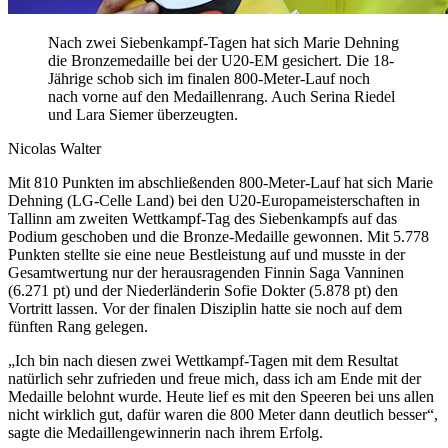
Nach zwei Siebenkampf-Tagen hat sich Marie Dehning
die Bronzemedaille bei der U20-EM gesichert. Die 18-
Jährige schob sich im finalen 800-Meter-Lauf noch
nach vorne auf den Medaillenrang. Auch Serina Riedel
und Lara Siemer überzeugten.
Nicolas Walter
Mit 810 Punkten im abschließenden 800-Meter-Lauf hat sich Marie
Dehning (LG-Celle Land) bei den U20-Europameisterschaften in
Tallinn am zweiten Wettkampf-Tag des Siebenkampfs auf das
Podium geschoben und die Bronze-Medaille gewonnen. Mit 5.778
Punkten stellte sie eine neue Bestleistung auf und musste in der
Gesamtwertung nur der herausragenden Finnin Saga Vanninen
(6.271 pt) und der Niederländerin Sofie Dokter (5.878 pt) den
Vortritt lassen. Vor der finalen Disziplin hatte sie noch auf dem
fünften Rang gelegen.
„Ich bin nach diesen zwei Wettkampf-Tagen mit dem Resultat
natürlich sehr zufrieden und freue mich, dass ich am Ende mit der
Medaille belohnt wurde. Heute lief es mit den Speeren bei uns allen
nicht wirklich gut, dafür waren die 800 Meter dann deutlich besser“,
sagte die Medaillengewinnerin nach ihrem Erfolg.