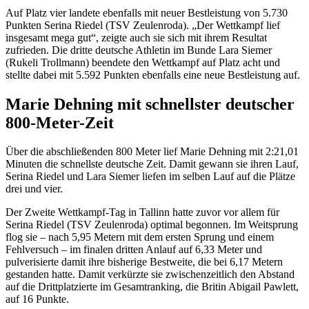
Auf Platz vier landete ebenfalls mit neuer Bestleistung von 5.730
Punkten Serina Riedel (TSV Zeulenroda). „Der Wettkampf lief
insgesamt mega gut“, zeigte auch sie sich mit ihrem Resultat
zufrieden. Die dritte deutsche Athletin im Bunde Lara Siemer
(Rukeli Trollmann) beendete den Wettkampf auf Platz acht und
stellte dabei mit 5.592 Punkten ebenfalls eine neue Bestleistung auf.
Marie Dehning mit schnellster deutscher
800-Meter-Zeit
Über die abschließenden 800 Meter lief Marie Dehning mit 2:21,01
Minuten die schnellste deutsche Zeit. Damit gewann sie ihren Lauf,
Serina Riedel und Lara Siemer liefen im selben Lauf auf die Plätze
drei und vier.
Der Zweite Wettkampf-Tag in Tallinn hatte zuvor vor allem für
Serina Riedel (TSV Zeulenroda) optimal begonnen. Im Weitsprung
flog sie – nach 5,95 Metern mit dem ersten Sprung und einem
Fehlversuch – im finalen dritten Anlauf auf 6,33 Meter und
pulverisierte damit ihre bisherige Bestweite, die bei 6,17 Metern
gestanden hatte. Damit verkürzte sie zwischenzeitlich den Abstand
auf die Drittplatzierte im Gesamtranking, die Britin Abigail Pawlett,
auf 16 Punkte.