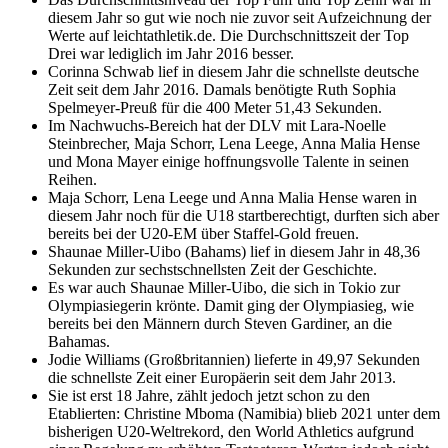
diesem Jahr so gut wie noch nie zuvor seit Aufzeichnung der
Werte auf leichtathletik.de. Die Durchschnittszeit der Top
Drei war lediglich im Jahr 2016 besser.
Corinna Schwab lief in diesem Jahr die schnellste deutsche
Zeit seit dem Jahr 2016. Damals benötigte Ruth Sophia
Spelmeyer-Preuß für die 400 Meter 51,43 Sekunden.
Im Nachwuchs-Bereich hat der DLV mit Lara-Noelle
Steinbrecher, Maja Schorr, Lena Leege, Anna Malia Hense
und Mona Mayer einige hoffnungsvolle Talente in seinen
Reihen.
Maja Schorr, Lena Leege und Anna Malia Hense waren in
diesem Jahr noch für die U18 startberechtigt, durften sich aber
bereits bei der U20-EM über Staffel-Gold freuen.
Shaunae Miller-Uibo (Bahams) lief in diesem Jahr in 48,36
Sekunden zur sechstschnellsten Zeit der Geschichte.
Es war auch Shaunae Miller-Uibo, die sich in Tokio zur
Olympiasiegerin krönte. Damit ging der Olympiasieg, wie
bereits bei den Männern durch Steven Gardiner, an die
Bahamas.
Jodie Williams (Großbritannien) lieferte in 49,97 Sekunden
die schnellste Zeit einer Europäerin seit dem Jahr 2013.
Sie ist erst 18 Jahre, zählt jedoch jetzt schon zu den
Etablierten: Christine Mboma (Namibia) blieb 2021 unter dem
bisherigen U20-Weltrekord, den World Athletics aufgrund