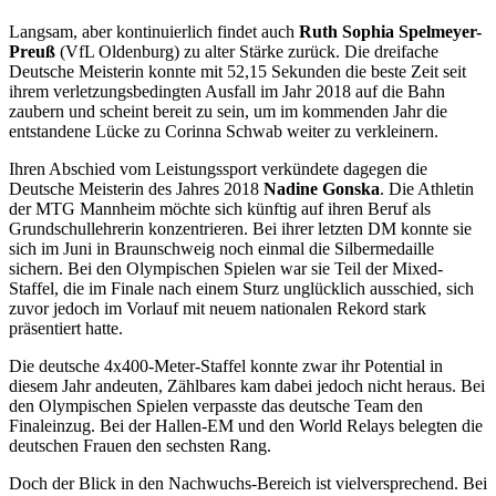
Langsam, aber kontinuierlich findet auch
Ruth Sophia Spelmeyer-
Preuß
(VfL Oldenburg) zu alter Stärke zurück. Die dreifache
Deutsche Meisterin konnte mit 52,15 Sekunden die beste Zeit seit
ihrem verletzungsbedingten Ausfall im Jahr 2018 auf die Bahn
zaubern und scheint bereit zu sein, um im kommenden Jahr die
entstandene Lücke zu Corinna Schwab weiter zu verkleinern.
Ihren Abschied vom Leistungssport verkündete dagegen die
Deutsche Meisterin des Jahres 2018
Nadine Gonska
. Die Athletin
der MTG Mannheim möchte sich künftig auf ihren Beruf als
Grundschullehrerin konzentrieren. Bei ihrer letzten DM konnte sie
sich im Juni in Braunschweig noch einmal die Silbermedaille
sichern. Bei den Olympischen Spielen war sie Teil der Mixed-
Staffel, die im Finale nach einem Sturz unglücklich ausschied, sich
zuvor jedoch im Vorlauf mit neuem nationalen Rekord stark
präsentiert hatte.
Die deutsche 4x400-Meter-Staffel konnte zwar ihr Potential in
diesem Jahr andeuten, Zählbares kam dabei jedoch nicht heraus. Bei
den Olympischen Spielen verpasste das deutsche Team den
Finaleinzug. Bei der Hallen-EM und den World Relays belegten die
deutschen Frauen den sechsten Rang.
Doch der Blick in den Nachwuchs-Bereich ist vielversprechend. Bei