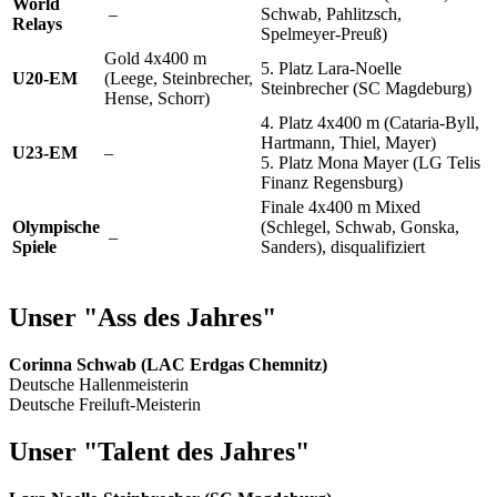
World
–
Schwab, Pahlitzsch,
Relays
Spelmeyer-Preuß)
Gold 4x400 m
5. Platz Lara-Noelle
U20-EM
(Leege, Steinbrecher,
Steinbrecher (SC Magdeburg)
Hense, Schorr)
4. Platz 4x400 m (Cataria-Byll,
Hartmann, Thiel, Mayer)
U23-EM
–
5. Platz Mona Mayer (LG Telis
Finanz Regensburg)
Finale 4x400 m Mixed
Olympische
(Schlegel, Schwab, Gonska,
–
Spiele
Sanders), disqualifiziert
Unser "Ass des Jahres"
Corinna Schwab (LAC Erdgas Chemnitz)
Deutsche Hallenmeisterin
Deutsche Freiluft-Meisterin
Unser "Talent des Jahres"