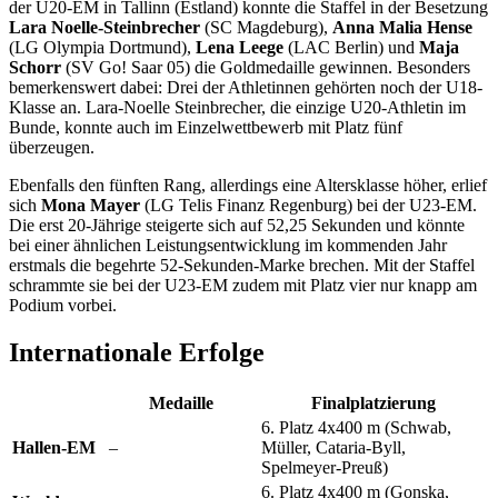
der U20-EM in Tallinn (Estland) konnte die Staffel in der Besetzung
Lara Noelle-Steinbrecher
(SC Magdeburg),
Anna Malia Hense
(LG Olympia Dortmund),
Lena Leege
(LAC Berlin) und
Maja
Schorr
(SV Go! Saar 05) die Goldmedaille gewinnen. Besonders
bemerkenswert dabei: Drei der Athletinnen gehörten noch der U18-
Klasse an. Lara-Noelle Steinbrecher, die einzige U20-Athletin im
Bunde, konnte auch im Einzelwettbewerb mit Platz fünf
überzeugen.
Ebenfalls den fünften Rang, allerdings eine Altersklasse höher, erlief
sich
Mona Mayer
(LG Telis Finanz Regenburg) bei der U23-EM.
Die erst 20-Jährige steigerte sich auf 52,25 Sekunden und könnte
bei einer ähnlichen Leistungsentwicklung im kommenden Jahr
erstmals die begehrte 52-Sekunden-Marke brechen. Mit der Staffel
schrammte sie bei der U23-EM zudem mit Platz vier nur knapp am
Podium vorbei.
Internationale Erfolge
Medaille
Finalplatzierung
6. Platz 4x400 m (Schwab,
Hallen-EM
–
Müller, Cataria-Byll,
Spelmeyer-Preuß)
6. Platz 4x400 m (Gonska,