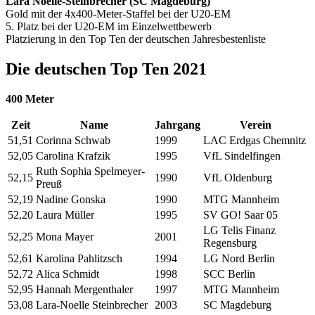
Lara Noelle-Steinbrecher (SC Magdeburg)
Gold mit der 4x400-Meter-Staffel bei der U20-EM
5. Platz bei der U20-EM im Einzelwettbewerb
Platzierung in den Top Ten der deutschen Jahresbestenliste
Die deutschen Top Ten 2021
400 Meter
Zeit
Name
Jahrgang
Verein
51,51
Corinna Schwab
1999
LAC Erdgas Chemnitz
52,05
Carolina Krafzik
1995
VfL Sindelfingen
Ruth Sophia Spelmeyer-
52,15
1990
VfL Oldenburg
Preuß
52,19
Nadine Gonska
1990
MTG Mannheim
52,20
Laura Müller
1995
SV GO! Saar 05
LG Telis Finanz
52,25
Mona Mayer
2001
Regensburg
52,61
Karolina Pahlitzsch
1994
LG Nord Berlin
52,72
Alica Schmidt
1998
SCC Berlin
52,95
Hannah Mergenthaler
1997
MTG Mannheim
53,08
Lara-Noelle Steinbrecher
2003
SC Magdeburg