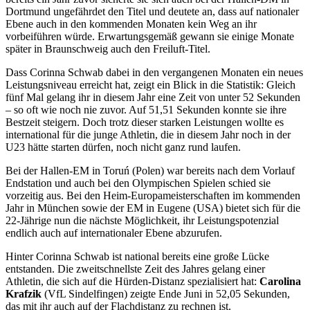
Dortmund ungefährdet den Titel und deutete an, dass auf nationaler
Ebene auch in den kommenden Monaten kein Weg an ihr
vorbeiführen würde. Erwartungsgemäß gewann sie einige Monate
später in Braunschweig auch den Freiluft-Titel.
Dass Corinna Schwab dabei in den vergangenen Monaten ein neues
Leistungsniveau erreicht hat, zeigt ein Blick in die Statistik: Gleich
fünf Mal gelang ihr in diesem Jahr eine Zeit von unter 52 Sekunden
– so oft wie noch nie zuvor. Auf 51,51 Sekunden konnte sie ihre
Bestzeit steigern. Doch trotz dieser starken Leistungen wollte es
international für die junge Athletin, die in diesem Jahr noch in der
U23 hätte starten dürfen, noch nicht ganz rund laufen.
Bei der Hallen-EM in Toruń (Polen) war bereits nach dem Vorlauf
Endstation und auch bei den Olympischen Spielen schied sie
vorzeitig aus. Bei den Heim-Europameisterschaften im kommenden
Jahr in München sowie der EM in Eugene (USA) bietet sich für die
22-Jährige nun die nächste Möglichkeit, ihr Leistungspotenzial
endlich auch auf internationaler Ebene abzurufen.
Hinter Corinna Schwab ist national bereits eine große Lücke
entstanden. Die zweitschnellste Zeit des Jahres gelang einer
Athletin, die sich auf die Hürden-Distanz spezialisiert hat:
Carolina
Krafzik
(VfL Sindelfingen) zeigte Ende Juni in 52,05 Sekunden,
das mit ihr auch auf der Flachdistanz zu rechnen ist.