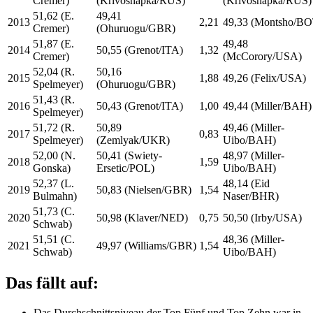
Cremer)
(Krivoshapka/RUS)
(Krivoshapka/RUS)
51,62 (E.
49,41
2013
2,21
49,33 (Montsho/BO
Cremer)
(Ohuruogu/GBR)
51,87 (E.
49,48
2014
50,55 (Grenot/ITA)
1,32
Cremer)
(McCorory/USA)
52,04 (R.
50,16
2015
1,88
49,26 (Felix/USA)
Spelmeyer)
(Ohuruogu/GBR)
51,43 (R.
2016
50,43 (Grenot/ITA)
1,00
49,44 (Miller/BAH)
Spelmeyer)
51,72 (R.
50,89
49,46 (Miller-
2017
0,83
Spelmeyer)
(Zemlyak/UKR)
Uibo/BAH)
52,00 (N.
50,41 (Swiety-
48,97 (Miller-
2018
1,59
Gonska)
Ersetic/POL)
Uibo/BAH)
52,37 (L.
48,14 (Eid
2019
50,83 (Nielsen/GBR)
1,54
Bulmahn)
Naser/BHR)
51,73 (C.
2020
50,98 (Klaver/NED)
0,75
50,50 (Irby/USA)
Schwab)
51,51 (C.
48,36 (Miller-
2021
49,97 (Williams/GBR)
1,54
Schwab)
Uibo/BAH)
Das fällt auf:
Das Durchschnittsniveau der Top Fünf und Top Zehn war in