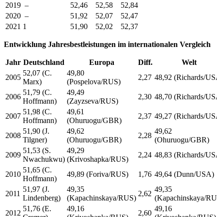
2019
–
52,46
52,58
52,84
2020
–
51,92
52,07
52,47
2021
1
51,90
52,02
52,37
Entwicklung Jahresbestleistungen im internationalen Vergleich
Jahr
Deutschland
Europa
Diff.
Welt
52,07 (C.
49,80
2005
2,27
48,92 (Richards/US
Marx)
(Pospelova/RUS)
51,79 (C.
49,49
2006
2,30
48,70 (Richards/US
Hoffmann)
(Zayzseva/RUS)
51,98 (C.
49,61
2007
2,37
49,27 (Richards/US
Hoffmann)
(Ohuruogu/GBR)
51,90 (J.
49,62
49,62
2008
2,28
Tilgner)
(Ohuruogu/GBR)
(Ohuruogu/GBR)
51,53 (S.
49,29
2009
2,24
48,83 (Richards/US
Nwachukwu)
(Krivoshapka/RUS)
51,65 (C.
2010
49,89 (Foriva/RUS)
1,76
49,64 (Dunn/USA)
Hoffmann)
51,97 (J.
49,35
49,35
2011
2,62
Lindenberg)
(Kapachinskaya/RUS)
(Kapachinskaya/RU
51,76 (E.
49,16
49,16
2012
2,60