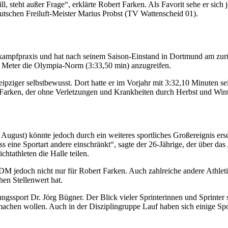
ll, steht außer Frage“, erklärte Robert Farken. Als Favorit sehe er sich
utschen Freiluft-Meister Marius Probst (TV Wattenscheid 01).
kampfpraxis und hat nach seinem Saison-Einstand in Dortmund am zur
500 Meter die Olympia-Norm (3:33,50 min) anzugreifen.
eipziger selbstbewusst. Dort hatte er im Vorjahr mit 3:32,10 Minuten 
rt Farken, der ohne Verletzungen und Krankheiten durch Herbst und Wi
 August) könnte jedoch durch ein weiteres sportliches Großereignis er
ss eine Sportart andere einschränkt“, sagte der 26-Jährige, der über d
chtathleten die Halle teilen.
-DM jedoch nicht nur für Robert Farken. Auch zahlreiche andere Athle
hen Stellenwert hat.
gssport Dr. Jörg Bügner. Der Blick vieler Sprinterinnen und Sprinter 
rmachen wollen. Auch in der Disziplingruppe Lauf haben sich einige Spo