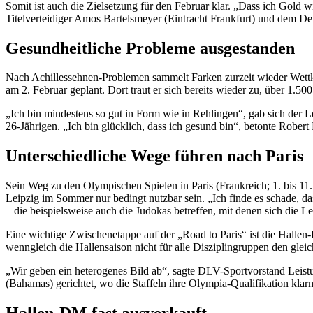
Somit ist auch die Zielsetzung für den Februar klar. „Dass ich Gold wi
Titelverteidiger Amos Bartelsmeyer (Eintracht Frankfurt) und dem De
Gesundheitliche Probleme ausgestanden
Nach Achillessehnen-Problemen sammelt Farken zurzeit wieder Wett
am 2. Februar geplant. Dort traut er sich bereits wieder zu, über 1.
„Ich bin mindestens so gut in Form wie in Rehlingen“, gab sich der L
26-Jährigen. „Ich bin glücklich, dass ich gesund bin“, betonte Robe
Unterschiedliche Wege führen nach Paris
Sein Weg zu den Olympischen Spielen in Paris (Frankreich; 1. bis 11.
Leipzig im Sommer nur bedingt nutzbar sein. „Ich finde es schade, da
– die beispielsweise auch die Judokas betreffen, mit denen sich die Lei
Eine wichtige Zwischenetappe auf der „Road to Paris“ ist die Hallen
wenngleich die Hallensaison nicht für alle Disziplingruppen den gleic
„Wir geben ein heterogenes Bild ab“, sagte DLV-Sportvorstand Leistun
(Bahamas) gerichtet, wo die Staffeln ihre Olympia-Qualifikation kla