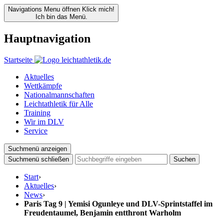
Navigations Menu öffnen
Klick mich!
Ich bin das Menü.
Hauptnavigation
Startseite
Aktuelles
Wettkämpfe
Nationalmannschaften
Leichtathletik für Alle
Training
Wir im DLV
Service
Suchmenü anzeigen
Suchmenü schließen
Suchen
Start
›
Aktuelles
›
News
›
Paris Tag 9 | Yemisi Ogunleye und DLV-Sprintstaffel im
Freudentaumel, Benjamin entthront Warholm