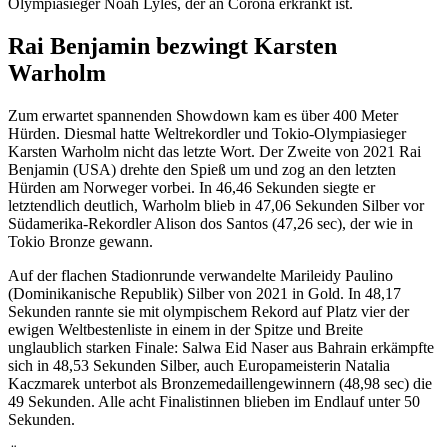
Olympiasieger Noah Lyles, der an Corona erkrankt ist.
Rai Benjamin bezwingt Karsten
Warholm
Zum erwartet spannenden Showdown kam es über 400 Meter
Hürden. Diesmal hatte Weltrekordler und Tokio-Olympiasieger
Karsten Warholm nicht das letzte Wort. Der Zweite von 2021 Rai
Benjamin (USA) drehte den Spieß um und zog an den letzten
Hürden am Norweger vorbei. In 46,46 Sekunden siegte er
letztendlich deutlich, Warholm blieb in 47,06 Sekunden Silber vor
Südamerika-Rekordler Alison dos Santos (47,26 sec), der wie in
Tokio Bronze gewann.
Auf der flachen Stadionrunde verwandelte Marileidy Paulino
(Dominikanische Republik) Silber von 2021 in Gold. In 48,17
Sekunden rannte sie mit olympischem Rekord auf Platz vier der
ewigen Weltbestenliste in einem in der Spitze und Breite
unglaublich starken Finale: Salwa Eid Naser aus Bahrain erkämpfte
sich in 48,53 Sekunden Silber, auch Europameisterin Natalia
Kaczmarek unterbot als Bronzemedaillengewinnern (48,98 sec) die
49 Sekunden. Alle acht Finalistinnen blieben im Endlauf unter 50
Sekunden.