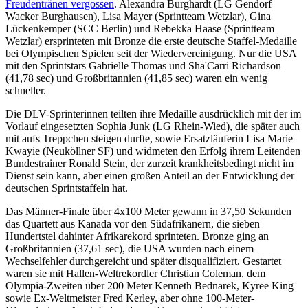
Freudentränen vergossen
. Alexandra Burghardt (LG Gendorf
Wacker Burghausen), Lisa Mayer (Sprintteam Wetzlar), Gina
Lückenkemper (SCC Berlin) und Rebekka Haase (Sprintteam
Wetzlar) ersprinteten mit Bronze die erste deutsche Staffel-Medaille
bei Olympischen Spielen seit der Wiedervereinigung. Nur die USA
mit den Sprintstars Gabrielle Thomas und Sha'Carri Richardson
(41,78 sec) und Großbritannien (41,85 sec) waren ein wenig
schneller.
Die DLV-Sprinterinnen teilten ihre Medaille ausdrücklich mit der im
Vorlauf eingesetzten Sophia Junk (LG Rhein-Wied), die später auch
mit aufs Treppchen steigen durfte, sowie Ersatzläuferin Lisa Marie
Kwayie (Neuköllner SF) und widmeten den Erfolg ihrem Leitenden
Bundestrainer Ronald Stein, der zurzeit krankheitsbedingt nicht im
Dienst sein kann, aber einen großen Anteil an der Entwicklung der
deutschen Sprintstaffeln hat.
Das Männer-Finale über 4x100 Meter gewann in 37,50 Sekunden
das Quartett aus Kanada vor den Südafrikanern, die sieben
Hundertstel dahinter Afrikarekord sprinteten. Bronze ging an
Großbritannien (37,61 sec), die USA wurden nach einem
Wechselfehler durchgereicht und später disqualifiziert. Gestartet
waren sie mit Hallen-Weltrekordler Christian Coleman, dem
Olympia-Zweiten über 200 Meter Kenneth Bednarek, Kyree King
sowie Ex-Weltmeister Fred Kerley, aber ohne 100-Meter-