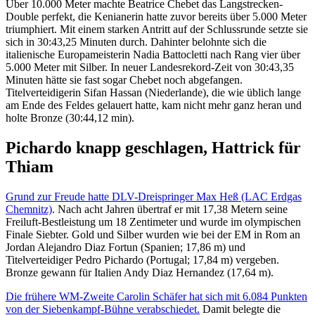
Über 10.000 Meter machte Beatrice Chebet das Langstrecken-
Double perfekt, die Kenianerin hatte zuvor bereits über 5.000 Meter
triumphiert. Mit einem starken Antritt auf der Schlussrunde setzte sie
sich in 30:43,25 Minuten durch. Dahinter belohnte sich die
italienische Europameisterin Nadia Battocletti nach Rang vier über
5.000 Meter mit Silber. In neuer Landesrekord-Zeit von 30:43,35
Minuten hätte sie fast sogar Chebet noch abgefangen.
Titelverteidigerin Sifan Hassan (Niederlande), die wie üblich lange
am Ende des Feldes gelauert hatte, kam nicht mehr ganz heran und
holte Bronze (30:44,12 min).
Pichardo knapp geschlagen, Hattrick für
Thiam
Grund zur Freude hatte DLV-Dreispringer Max Heß (LAC Erdgas
Chemnitz)
. Nach acht Jahren übertraf er mit 17,38 Metern seine
Freiluft-Bestleistung um 18 Zentimeter und wurde im olympischen
Finale Siebter. Gold und Silber wurden wie bei der EM in Rom an
Jordan Alejandro Diaz Fortun (Spanien; 17,86 m) und
Titelverteidiger Pedro Pichardo (Portugal; 17,84 m) vergeben.
Bronze gewann für Italien Andy Diaz Hernandez (17,64 m).
Die frühere WM-Zweite Carolin Schäfer hat sich mit 6.084 Punkten
von der Siebenkampf-Bühne verabschiedet.
Damit belegte die