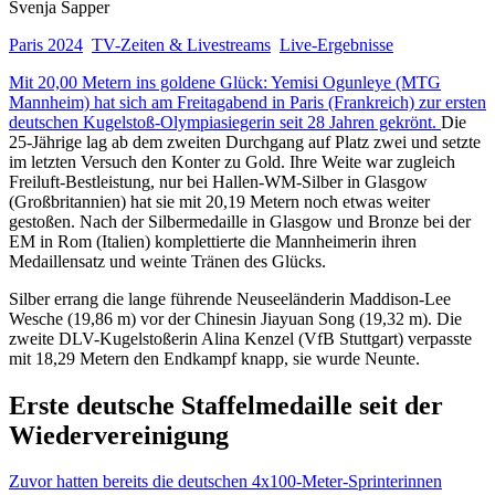
Svenja Sapper
Paris 2024
TV-Zeiten & Livestreams
Live-Ergebnisse
Mit 20,00 Metern ins goldene Glück: Yemisi Ogunleye (MTG
Mannheim) hat sich am Freitagabend in Paris (Frankreich) zur ersten
deutschen Kugelstoß-Olympiasiegerin seit 28 Jahren gekrönt.
Die
25-Jährige lag ab dem zweiten Durchgang auf Platz zwei und setzte
im letzten Versuch den Konter zu Gold. Ihre Weite war zugleich
Freiluft-Bestleistung, nur bei Hallen-WM-Silber in Glasgow
(Großbritannien) hat sie mit 20,19 Metern noch etwas weiter
gestoßen. Nach der Silbermedaille in Glasgow und Bronze bei der
EM in Rom (Italien) komplettierte die Mannheimerin ihren
Medaillensatz und weinte Tränen des Glücks.
Silber errang die lange führende Neuseeländerin Maddison-Lee
Wesche (19,86 m) vor der Chinesin Jiayuan Song (19,32 m). Die
zweite DLV-Kugelstoßerin Alina Kenzel (VfB Stuttgart) verpasste
mit 18,29 Metern den Endkampf knapp, sie wurde Neunte.
Erste deutsche Staffelmedaille seit der
Wiedervereinigung
Zuvor hatten bereits die deutschen 4x100-Meter-Sprinterinnen