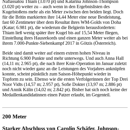
Nafiassatou Thiam (3.070 pt) und Katarina Johnson-Thompson
(3.020 pt) weiter zu – auch wenn in den Ergebnislisten des
Kugelstoßens mehr als ein Meter zwischen den beiden liegt. Doch
für die Britin markierten ihre 14,44 Meter eine neue Bestleistung,
fast 60 Zentimeter über dem Resultat ihres WM-Golds von Doha
(Katar; 6.981 pt), die wiederum die Belgierin herausforderten:
Thiam ließ wenig später ihre Kugel bis auf 15,54 Meter fliegen,
Einstellung ihres Hausrekords und einen ganzen Meter weiter als bei
ihrem 7.000-Punkte-Siebenkampf 2017 in Götzis (Österreich).
Beide sind damit weiter auf einem extrem hohen Niveau in
Richtung 6.900 Punkte und mehr unterwegs. Und auch Anna Hall
(14,11 m; 2.965 pt), die nach ihrer Knie-Operation im Januar zuletzt
noch nicht wieder ganz an die Leistungen des Vorjahres anknüpfen
konnte, scheint pünktlich zum Saison-Höhepunkt wieder in
Topform zu sein. Ebenso wie die ersten Verfolgerinnen der Top Drei
Noor Vidts (14,57 m; 2.957 pt), Sofie Dokter (13,97 m; 2.886 pt)
und Annik Kälin (14,02 m; 2.842 pt). Bisher hat sich noch keine der
Medaillenkandidatinnen einen Patzer erlaubt, im Gegenteil.
200 Meter
Starker Abschluss von Carolin Schäfer, Johnson-