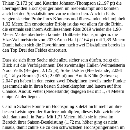
Thiam (2.173 pt) und Katarina Johnson-Thompson (2.197 pt) die
überragenden Hochspringerinnen im Siebenkampf und könnten
auch bei den Spezialistinnen vorne mitmischen. Auch in Paris
zeigten sie eine Probe ihres Könnens und überwanden vielumjubelt
1,92 Meter. Ein emotionaler Erfolg ist das vor allem für die Britin,
die erstmals seit ihrem Achillessehnen-Riss 2019 wieder die 1,90-
Meter-Marke überbieten konnte. Drittbeste Hochspringerin: die
Vize-Weltmeisterin von 2023 Anna Hall (2.164 pt) mit 1,89 Metern.
Damit haben sich die Favoritinnen nach zwei Disziplinen bereits in
den Top Drei des Feldes einsortiert.
Dass sie sich ihrer Sache nicht allzu sicher sein dürfen, zeigt ein
Blick auf die Verfolgerinnen: Die zweimalige Hallen-Weltmeisterin
Noor Vidts (Belgien; 2.125 pt), Sofie Dokter (Niederlande; 2.094
pt), Taliya Brooks (USA; 2.065 pt) und Annik Kälin (Schweiz;
2.047 pt) haben in den ersten zwei Disziplinen jeweils mehr Punkte
gesammelt als in ihren besten Siebenkämpfen und lauern auf ihre
Chance. Anouk Vetter (Niederlande) dagegen ließ mit 1,74 Metern
einige Zähler liegen.
Carolin Schäfer konnte im Hochsprung zuletzt nicht mehr an ihre
besten Leistungen der Karriere anknüpfen, dieses Bild zeichnete
sich dann auch in Paris: Mit 1,71 Metern blieb sie in etwa im
Bereich ihrer Saison-Bestleistung (1,72 m), höher ging es nicht
hinaus, damit zählte sie zu den schwächsten Hochspringerinnen im