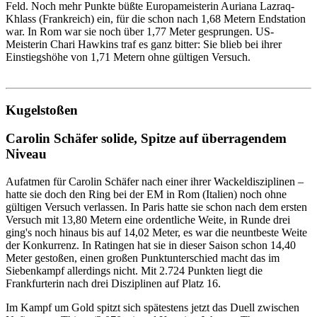
Feld. Noch mehr Punkte büßte Europameisterin Auriana Lazraq-
Khlass (Frankreich) ein, für die schon nach 1,68 Metern Endstation
war. In Rom war sie noch über 1,77 Meter gesprungen. US-
Meisterin Chari Hawkins traf es ganz bitter: Sie blieb bei ihrer
Einstiegshöhe von 1,71 Metern ohne gültigen Versuch.
Kugelstoßen
Carolin Schäfer solide, Spitze auf überragendem
Niveau
Aufatmen für Carolin Schäfer nach einer ihrer Wackeldisziplinen –
hatte sie doch den Ring bei der EM in Rom (Italien) noch ohne
gültigen Versuch verlassen. In Paris hatte sie schon nach dem ersten
Versuch mit 13,80 Metern eine ordentliche Weite, in Runde drei
ging's noch hinaus bis auf 14,02 Meter, es war die neuntbeste Weite
der Konkurrenz. In Ratingen hat sie in dieser Saison schon 14,40
Meter gestoßen, einen großen Punktunterschied macht das im
Siebenkampf allerdings nicht. Mit 2.724 Punkten liegt die
Frankfurterin nach drei Disziplinen auf Platz 16.
Im Kampf um Gold spitzt sich spätestens jetzt das Duell zwischen