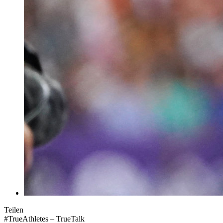
Teilen
#TrueAthletes – TrueTalk