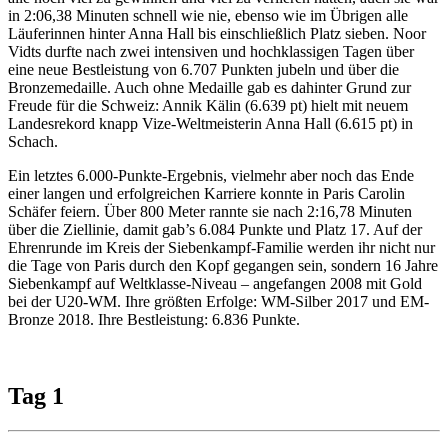
in 2:06,38 Minuten schnell wie nie, ebenso wie im Übrigen alle
Läuferinnen hinter Anna Hall bis einschließlich Platz sieben. Noor
Vidts durfte nach zwei intensiven und hochklassigen Tagen über
eine neue Bestleistung von 6.707 Punkten jubeln und über die
Bronzemedaille. Auch ohne Medaille gab es dahinter Grund zur
Freude für die Schweiz: Annik Kälin (6.639 pt) hielt mit neuem
Landesrekord knapp Vize-Weltmeisterin Anna Hall (6.615 pt) in
Schach.
Ein letztes 6.000-Punkte-Ergebnis, vielmehr aber noch das Ende
einer langen und erfolgreichen Karriere konnte in Paris Carolin
Schäfer feiern. Über 800 Meter rannte sie nach 2:16,78 Minuten
über die Ziellinie, damit gab’s 6.084 Punkte und Platz 17. Auf der
Ehrenrunde im Kreis der Siebenkampf-Familie werden ihr nicht nur
die Tage von Paris durch den Kopf gegangen sein, sondern 16 Jahre
Siebenkampf auf Weltklasse-Niveau – angefangen 2008 mit Gold
bei der U20-WM. Ihre größten Erfolge: WM-Silber 2017 und EM-
Bronze 2018. Ihre Bestleistung: 6.836 Punkte.
Tag 1