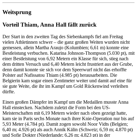
Weitsprung
Vorteil Thiam, Anna Hall fällt zurück
Der Start in den zweiten Tag des Siebenkampfs fiel am Freitag
vielen Athletinnen schwer – die ganz großen Weiten wurden nicht
gemessen, allein Martha Araujo (Kolumbien; 6,61 m) konnte eine
Bestleistung verbuchen. Katarina Johnson-Thompson (5.030 pt), mit
einer Bestleistung von 6,92 Metern ein Klasse für sich, stieg nach
dem dritten Versuch und 6,40 Metern leicht frustriert aus der Grube,
denn damit konnte sie sich vor dem Speerwurf nicht das erhoffte
Polster auf Nafissatou Thiam (4.985 pt) herausarbeiten. Die
Belgierin kam sogar einen Zentimeter weiter und damit auf eine für
sie gute Weite, die ihr im Kampf um Gold Rückenwind verleihen
dürfte.
Einen großen Dämpfer im Kampf um die Medaillen musste Anna
Hall einstecken. Nachdem zuletzt die Form bei den US-
Meisterschaften mit 6,19 Metern wieder nach oben gezeigt hatte,
kam sie in Paris sechs Monate nach ihrer Knie-Operation nur bis auf
5,93 Meter (4.784 pt). Damit zogen sowohl Noor Vidts (Belgien;
6,40 m; 4.926 pt) als auch Annik Kälin (Schweiz; 6,59 m; 4.870 pt)
und Sofie Dokter (Niederlande; 6,26 m; 4.823 pt) in der