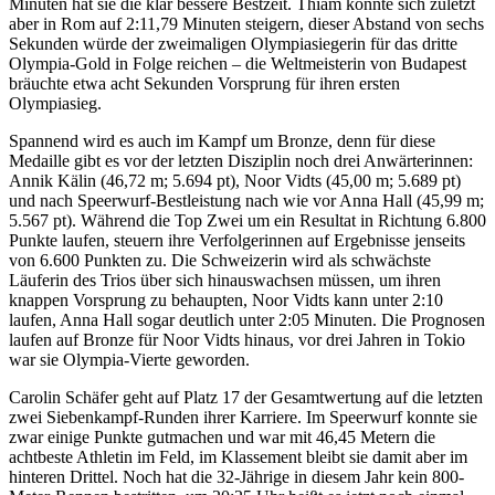
Minuten hat sie die klar bessere Bestzeit. Thiam konnte sich zuletzt
aber in Rom auf 2:11,79 Minuten steigern, dieser Abstand von sechs
Sekunden würde der zweimaligen Olympiasiegerin für das dritte
Olympia-Gold in Folge reichen – die Weltmeisterin von Budapest
bräuchte etwa acht Sekunden Vorsprung für ihren ersten
Olympiasieg.
Spannend wird es auch im Kampf um Bronze, denn für diese
Medaille gibt es vor der letzten Disziplin noch drei Anwärterinnen:
Annik Kälin (46,72 m; 5.694 pt), Noor Vidts (45,00 m; 5.689 pt)
und nach Speerwurf-Bestleistung nach wie vor Anna Hall (45,99 m;
5.567 pt). Während die Top Zwei um ein Resultat in Richtung 6.800
Punkte laufen, steuern ihre Verfolgerinnen auf Ergebnisse jenseits
von 6.600 Punkten zu. Die Schweizerin wird als schwächste
Läuferin des Trios über sich hinauswachsen müssen, um ihren
knappen Vorsprung zu behaupten, Noor Vidts kann unter 2:10
laufen, Anna Hall sogar deutlich unter 2:05 Minuten. Die Prognosen
laufen auf Bronze für Noor Vidts hinaus, vor drei Jahren in Tokio
war sie Olympia-Vierte geworden.
Carolin Schäfer geht auf Platz 17 der Gesamtwertung auf die letzten
zwei Siebenkampf-Runden ihrer Karriere. Im Speerwurf konnte sie
zwar einige Punkte gutmachen und war mit 46,45 Metern die
achtbeste Athletin im Feld, im Klassement bleibt sie damit aber im
hinteren Drittel. Noch hat die 32-Jährige in diesem Jahr kein 800-