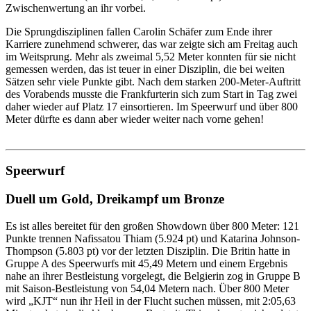
Zwischenwertung an ihr vorbei.
Die Sprungdisziplinen fallen Carolin Schäfer zum Ende ihrer
Karriere zunehmend schwerer, das war zeigte sich am Freitag auch
im Weitsprung. Mehr als zweimal 5,52 Meter konnten für sie nicht
gemessen werden, das ist teuer in einer Disziplin, die bei weiten
Sätzen sehr viele Punkte gibt. Nach dem starken 200-Meter-Auftritt
des Vorabends musste die Frankfurterin sich zum Start in Tag zwei
daher wieder auf Platz 17 einsortieren. Im Speerwurf und über 800
Meter dürfte es dann aber wieder weiter nach vorne gehen!
Speerwurf
Duell um Gold, Dreikampf um Bronze
Es ist alles bereitet für den großen Showdown über 800 Meter: 121
Punkte trennen Nafissatou Thiam (5.924 pt) und Katarina Johnson-
Thompson (5.803 pt) vor der letzten Disziplin. Die Britin hatte in
Gruppe A des Speerwurfs mit 45,49 Metern und einem Ergebnis
nahe an ihrer Bestleistung vorgelegt, die Belgierin zog in Gruppe B
mit Saison-Bestleistung von 54,04 Metern nach. Über 800 Meter
wird „KJT“ nun ihr Heil in der Flucht suchen müssen, mit 2:05,63