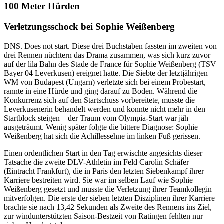
100 Meter Hürden
Verletzungsschock bei Sophie Weißenberg
DNS. Does not start. Diese drei Buchstaben fassten im zweiten von
drei Rennen nüchtern das Drama zusammen, was sich kurz zuvor
auf der lila Bahn des Stade de France für Sophie Weißenberg (TSV
Bayer 04 Leverkusen) ereignet hatte. Die Siebte der letztjährigen
WM von Budapest (Ungarn) verletzte sich bei einem Probestart,
rannte in eine Hürde und ging darauf zu Boden. Während die
Konkurrenz sich auf den Startschuss vorbereitete, musste die
Leverkusenerin behandelt werden und konnte nicht mehr in den
Startblock steigen – der Traum vom Olympia-Start war jäh
ausgeträumt. Wenig später folgte die bittere Diagnose: Sophie
Weißenberg hat sich die Achillessehne im linken Fuß gerissen.
Einen ordentlichen Start in den Tag erwischte angesichts dieser
Tatsache die zweite DLV-Athletin im Feld Carolin Schäfer
(Eintracht Frankfurt), die in Paris den letzten Siebenkampf ihrer
Karriere bestreiten wird. Sie war im selben Lauf wie Sophie
Weißenberg gesetzt und musste die Verletzung ihrer Teamkollegin
mitverfolgen. Die erste der sieben letzten Disziplinen ihrer Karriere
brachte sie nach 13,42 Sekunden als Zweite des Rennens ins Ziel,
zur windunterstützten Saison-Bestzeit von Ratingen fehlten nur