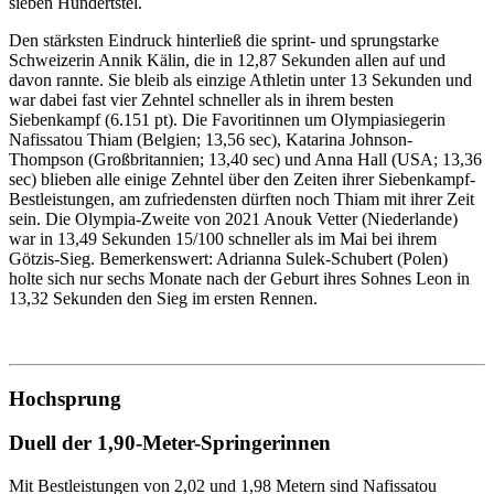
sieben Hundertstel.
Den stärksten Eindruck hinterließ die sprint- und sprungstarke
Schweizerin Annik Kälin, die in 12,87 Sekunden allen auf und
davon rannte. Sie bleib als einzige Athletin unter 13 Sekunden und
war dabei fast vier Zehntel schneller als in ihrem besten
Siebenkampf (6.151 pt). Die Favoritinnen um Olympiasiegerin
Nafissatou Thiam (Belgien; 13,56 sec), Katarina Johnson-
Thompson (Großbritannien; 13,40 sec) und Anna Hall (USA; 13,36
sec) blieben alle einige Zehntel über den Zeiten ihrer Siebenkampf-
Bestleistungen, am zufriedensten dürften noch Thiam mit ihrer Zeit
sein. Die Olympia-Zweite von 2021 Anouk Vetter (Niederlande)
war in 13,49 Sekunden 15/100 schneller als im Mai bei ihrem
Götzis-Sieg. Bemerkenswert: Adrianna Sulek-Schubert (Polen)
holte sich nur sechs Monate nach der Geburt ihres Sohnes Leon in
13,32 Sekunden den Sieg im ersten Rennen.
Hochsprung
Duell der 1,90-Meter-Springerinnen
Mit Bestleistungen von 2,02 und 1,98 Metern sind Nafissatou