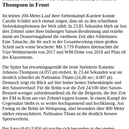
Thompson in Front
Im letzten 200-Meter-Lauf ihrer Siebenkampf-Karriere konnte
Carolin Schäfer noch einmal zeigen, dass sie zu den schnellsten
Siebenkämpferinnen der Welt zählt: In 23,85 Sekunden blieb sie fast
drei Zehntel unter ihrer bisherigen Saison-Bestleistung und erzielte
damit am Donnerstagabend die viertbeste Zeit aller Athletinnen.
Eine Tatsache, die ihr auch in der Gesamtwertung einen großen
Schritt nach vorne bescherte: Mit 3.719 Punkten übernachtet die
Vize-Weltmeisterin von 2017 und WM-Dritte von 2018 auf Platz elf
des Klassements.
Die Spitze hat erwartungsgemäß die beste Sprinterin Katarina
Johnson-Thompson (4.055 pt) erobert. In 23,44 Sekunden war sie
deutlich schneller als Nafissatou Thiam (24,46 sec; 4.007 pt).
Dennoch zeigt ein Blick auf ihre bisher besten Siebenkämpfe und
den Saisonverlauf: Für die Britin war die Zeit 24/100 über Saison-
Bestzeit weniger zufriedenstellend als für die Belgierin, die ihre Zeit
der EM in Rom um vier Zehntel toppen konnte. In einem Kampf der
Gegensätze bleibt es so weiter hochspannend und hochklassig. Am
Freitag ist die Britin im Weitsprung, aber besonders über 800 Meter
stärker einzuschätzen, Nafissatou Thiam ist die deutlich bessere
Speerwerferin.
Bei Anna Hall (3.956 pt) machte sich besonders in der vierten