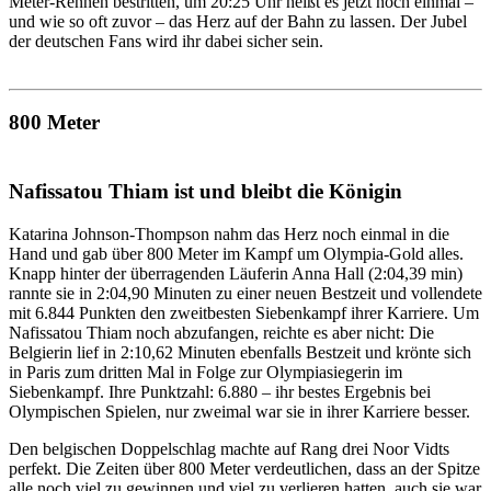
Meter-Rennen bestritten, um 20:25 Uhr heißt es jetzt noch einmal –
und wie so oft zuvor – das Herz auf der Bahn zu lassen. Der Jubel
der deutschen Fans wird ihr dabei sicher sein.
800 Meter
Nafissatou Thiam ist und bleibt die Königin
Katarina Johnson-Thompson nahm das Herz noch einmal in die
Hand und gab über 800 Meter im Kampf um Olympia-Gold alles.
Knapp hinter der überragenden Läuferin Anna Hall (2:04,39 min)
rannte sie in 2:04,90 Minuten zu einer neuen Bestzeit und vollendete
mit 6.844 Punkten den zweitbesten Siebenkampf ihrer Karriere. Um
Nafissatou Thiam noch abzufangen, reichte es aber nicht: Die
Belgierin lief in 2:10,62 Minuten ebenfalls Bestzeit und krönte sich
in Paris zum dritten Mal in Folge zur Olympiasiegerin im
Siebenkampf. Ihre Punktzahl: 6.880 – ihr bestes Ergebnis bei
Olympischen Spielen, nur zweimal war sie in ihrer Karriere besser.
Den belgischen Doppelschlag machte auf Rang drei Noor Vidts
perfekt. Die Zeiten über 800 Meter verdeutlichen, dass an der Spitze
alle noch viel zu gewinnen und viel zu verlieren hatten, auch sie war