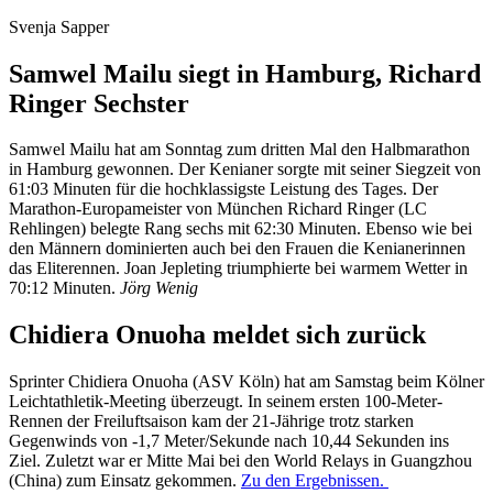
Svenja Sapper
Samwel Mailu siegt in Hamburg, Richard
Ringer Sechster
Samwel Mailu hat am Sonntag zum dritten Mal den Halbmarathon
in Hamburg gewonnen. Der Kenianer sorgte mit seiner Siegzeit von
61:03 Minuten für die hochklassigste Leistung des Tages. Der
Marathon-Europameister von München Richard Ringer (LC
Rehlingen) belegte Rang sechs mit 62:30 Minuten. Ebenso wie bei
den Männern dominierten auch bei den Frauen die Kenianerinnen
das Eliterennen. Joan Jepleting triumphierte bei warmem Wetter in
70:12 Minuten.
Jörg Wenig
Chidiera Onuoha meldet sich zurück
Sprinter Chidiera Onuoha (ASV Köln) hat am Samstag beim Kölner
Leichtathletik-Meeting überzeugt. In seinem ersten 100-Meter-
Rennen der Freiluftsaison kam der 21-Jährige trotz starken
Gegenwinds von -1,7 Meter/Sekunde nach 10,44 Sekunden ins
Ziel. Zuletzt war er Mitte Mai bei den World Relays in Guangzhou
(China) zum Einsatz gekommen.
Zu den Ergebnissen.