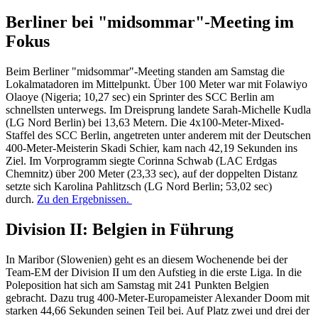
Berliner bei "midsommar"-Meeting im
Fokus
Beim Berliner "midsommar"-Meeting standen am Samstag die
Lokalmatadoren im Mittelpunkt. Über 100 Meter war mit Folawiyo
Olaoye (Nigeria; 10,27 sec) ein Sprinter des SCC Berlin am
schnellsten unterwegs. Im Dreisprung landete Sarah-Michelle Kudla
(LG Nord Berlin) bei 13,63 Metern. Die 4x100-Meter-Mixed-
Staffel des SCC Berlin, angetreten unter anderem mit der Deutschen
400-Meter-Meisterin Skadi Schier, kam nach 42,19 Sekunden ins
Ziel. Im Vorprogramm siegte Corinna Schwab (LAC Erdgas
Chemnitz) über 200 Meter (23,33 sec), auf der doppelten Distanz
setzte sich Karolina Pahlitzsch (LG Nord Berlin; 53,02 sec)
durch.
Zu den Ergebnissen.
Division II: Belgien in Führung
In Maribor (Slowenien) geht es an diesem Wochenende bei der
Team-EM der Division II um den Aufstieg in die erste Liga. In die
Poleposition hat sich am Samstag mit 241 Punkten Belgien
gebracht. Dazu trug 400-Meter-Europameister Alexander Doom mit
starken 44,66 Sekunden seinen Teil bei. Auf Platz zwei und drei der