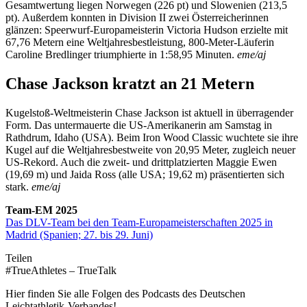
Gesamtwertung liegen Norwegen (226 pt) und Slowenien (213,5
pt). Außerdem konnten in Division II zwei Österreicherinnen
glänzen: Speerwurf-Europameisterin Victoria Hudson erzielte mit
67,76 Metern eine Weltjahresbestleistung, 800-Meter-Läuferin
Caroline Bredlinger triumphierte in 1:58,95 Minuten.
eme/aj
Chase Jackson kratzt an 21 Metern
Kugelstoß-Weltmeisterin Chase Jackson ist aktuell in überragender
Form. Das untermauerte die US-Amerikanerin am Samstag in
Rathdrum, Idaho (USA). Beim Iron Wood Classic wuchtete sie ihre
Kugel auf die Weltjahresbestweite von 20,95 Meter, zugleich neuer
US-Rekord. Auch die zweit- und drittplatzierten Maggie Ewen
(19,69 m) und Jaida Ross (alle USA; 19,62 m) präsentierten sich
stark.
eme/aj
Team-EM 2025
Das DLV-Team bei den Team-Europameisterschaften 2025 in
Madrid (Spanien; 27. bis 29. Juni)
Teilen
#TrueAthletes – TrueTalk
Hier finden Sie alle Folgen des Podcasts des Deutschen
Leichtathletik-Verbandes!